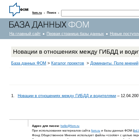
·
·
fom.ru
Поиск
На главный сайт
Первая страница базы данных
Новые поступл
Новации в отношениях между ГИБДД и води
База данных ФОМ
>
Каталог проектов
>
Доминанты. Поле мнений
1.
Новации в отношениях между ГИБДД и водителями
– 12.04.200
Адрес для писем:
hello@fom.ru
При использовании материалов сайта
fom.ru
и базы данных ФОМ (
bd.
Фонд Общественное Мнение использует файлы «cookie» с целью перс