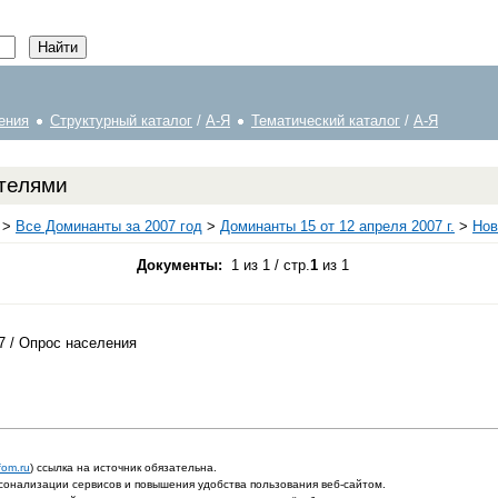
ения
Структурный каталог
/
А-Я
Тематический каталог
/
А-Я
телями
>
Все Доминанты за 2007 год
>
Доминанты 15 от 12 апреля 2007 г.
>
Нов
Документы:
1 из 1 / стр.
1
из 1
7 / Опрос населения
fom.ru
) ссылка на источник обязательна.
онализации сервисов и повышения удобства пользования веб-сайтом.