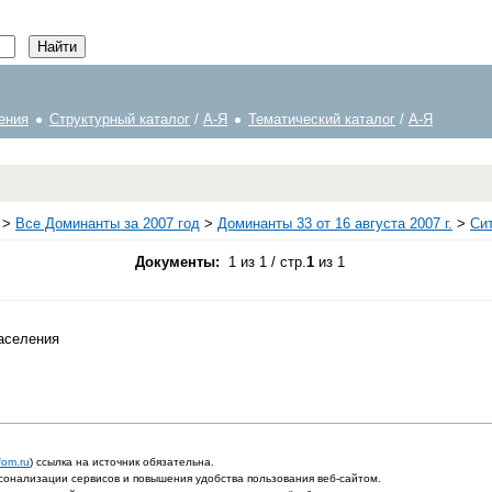
ения
Структурный каталог
/
А-Я
Тематический каталог
/
А-Я
>
Все Доминанты за 2007 год
>
Доминанты 33 от 16 августа 2007 г.
>
Си
Документы:
1 из 1 / стр.
1
из 1
населения
fom.ru
) ссылка на источник обязательна.
онализации сервисов и повышения удобства пользования веб-сайтом.