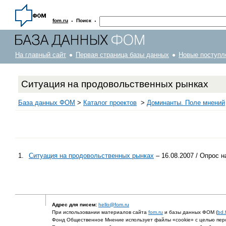
·
·
fom.ru
Поиск
На главный сайт
Первая страница базы данных
Новые поступл
Ситуация на продовольственных рынках
База данных ФОМ
>
Каталог проектов
>
Доминанты. Поле мнений
1.
Ситуация на продовольственных рынках
– 16.08.2007 / Опрос 
Адрес для писем:
hello@fom.ru
При использовании материалов сайта
fom.ru
и базы данных ФОМ (
bd.
Фонд Общественное Мнение использует файлы «cookie» с целью перс