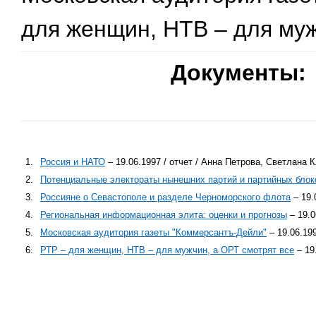
для женщин, НТВ – для муж
Документы:
1.
Россия и НАТО
– 19.06.1997 / отчет / Анна Петрова, Светлана 
2.
Потенциальные электораты нынешних партий и партийных блок
3.
Россияне о Севастополе и разделе Черноморского флота
– 19.
4.
Региональная информационная элита: оценки и прогнозы
– 19.0
5.
Московская аудитория газеты "Коммерсантъ-Дейли"
– 19.06.19
6.
РТР – для женщин, НТВ – для мужчин, а ОРТ смотрят все
– 19