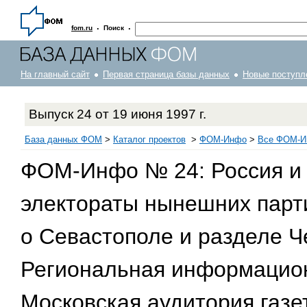
·
·
fom.ru
Поиск
На главный сайт
Первая страница базы данных
Новые поступл
Выпуск 24 от 19 июня 1997 г.
База данных ФОМ
>
Каталог проектов
>
ФOM-Инфо
>
Все ФОМ-Ин
ФОМ-Инфо № 24: Россия и
электораты нынешних парти
о Севастополе и разделе Ч
Региональная информационн
Московская аудитория газе