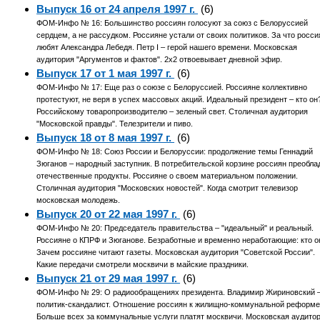
Выпуск 16 от 24 апреля 1997 г.
(6)
ФОМ-Инфо № 16: Большинство россиян голосуют за союз с Белоруссией
сердцем, а не рассудком. Россияне устали от своих политиков. За что росси
любят Александра Лебедя. Петр I – герой нашего времени. Московская
аудитория "Аргументов и фактов". 2х2 отвоевывает дневной эфир.
Выпуск 17 от 1 мая 1997 г.
(6)
ФОМ-Инфо № 17: Еще раз о союзе с Белоруссией. Россияне коллективно
протестуют, не веря в успех массовых акций. Идеальный президент – кто он
Российскому товаропроизводителю – зеленый свет. Столичная аудитория
"Московской правды". Телезрители и пиво.
Выпуск 18 от 8 мая 1997 г.
(6)
ФОМ-Инфо № 18: Союз России и Белоруссии: продолжение темы Геннадий
Зюганов – народный заступник. В потребительской корзине россиян преобла
отечественные продукты. Россияне о своем материальном положении.
Столичная аудитория "Московских новостей". Когда смотрит телевизор
московская молодежь.
Выпуск 20 от 22 мая 1997 г.
(6)
ФОМ-Инфо № 20: Председатель правительства – "идеальный" и реальный.
Россияне о КПРФ и Зюганове. Безработные и временно неработающие: кто о
Зачем россияне читают газеты. Московская аудитория "Советской России".
Какие передачи смотрели москвичи в майские праздники.
Выпуск 21 от 29 мая 1997 г.
(6)
ФОМ-Инфо № 29: О радиообращениях президента. Владимир Жириновский 
политик-скандалист. Отношение россиян к жилищно-коммунальной реформе
Больше всех за коммунальные услуги платят москвичи. Московская аудито