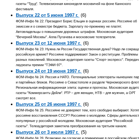
газеты "Труд". Телевизионная кинонеделя москвичей на фоне Каннского
фестиваля.
Выпуск 22 от 5 июня 1997 г.
(6)
ФОМ-Инфо № 22: Президент Борис Ельцин в оценках россиян. Россияне об
эмиссии и о секвестре бюджета. Зарплату по-прежнему не платят.
Автовладельцы о повышении дорожных штрафов. Московская аудитория
"Вечерней Москвы". Алла Пугачева и московские телезрители.
Выпуск 23 от 12 июня 1997 г.
(6)
ФОМ-Инфо № 23: Нужна ли России Государственная дума? Надо ли сокращ
российскую армию? Россияне поддерживают Закон о реституции. Проблемы
разных поколений. Московская аудитория газеты "Спорт-экспресс". Передач
лауреаты премии "ТЭФИ-97".
Выпуск 24 от 19 июня 1997 г.
(6)
ФОМ-Инфо № 24: Россия и НАТО. Потенциальные электораты нынешних па
и партийных блоков. Россияне о Севастополе и разделе Черноморского флот
Региональная информационная элита: оценки и прогнозы. Московская аудит
газеты "Коммерсантъ-Дейли". РТР – для женщин, НТВ – для мужчин, а ОРТ
смотрят все.
Выпуск 25 от 26 июня 1997 г.
(6)
ФОМ-Инфо № 25: Россияне не доверяют тем, кого свободно выбирают. Хотят
россияне восстановления СССР? Россияне о молодежи. Сферы деятельност
популярные у российской молодежи. Московская аудитория "Российской
газеты". Телеаудитория заметила преобразования на третьем канале.
Выпуск 26 от 3 июля 1997 г.
(5)
ФОМ-Инфо № 26: Возможно ли согласие и примирение в российском общес