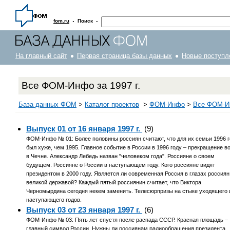
·
·
fom.ru
Поиск
На главный сайт
Первая страница базы данных
Новые поступл
Все ФОМ-Инфо за 1997 г.
База данных ФОМ
>
Каталог проектов
>
ФOM-Инфо
>
Все ФОМ-Ин
Выпуск 01 от 16 января 1997 г.
(9)
ФОМ-Инфо № 01: Более половины россиян считают, что для их семьи 1996 г
был хуже, чем 1995. Главное событие в России в 1996 году – прекращение в
в Чечне. Александр Лебедь назван "человеком года". Россияне о своем
будущем. Россияне о России в наступающем году. Кого россияне видят
президентом в 2000 году. Является ли современная Россия в глазах россиян
великой державой? Каждый пятый россиянин считает, что Виктора
Черномырдина сегодня некем заменить. Телесюрпризы на стыке уходящего 
наступающего годов.
Выпуск 03 от 23 января 1997 г.
(6)
ФОМ-Инфо № 03: Пять лет спустя после распада СССР. Красная площадь –
главный символ России. Нужны ли россиянам радиообращения президента.