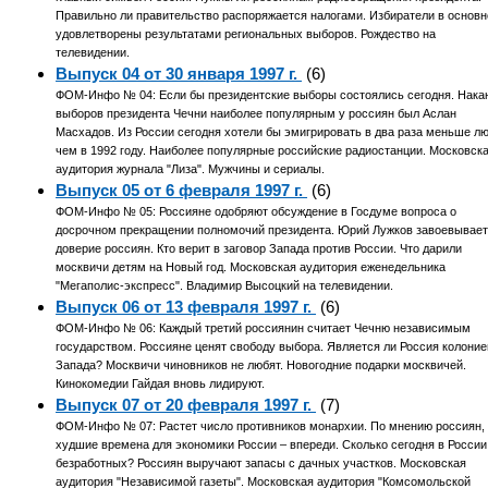
Правильно ли правительство распоряжается налогами. Избиратели в основ
удовлетворены результатами региональных выборов. Рождество на
телевидении.
Выпуск 04 от 30 января 1997 г.
(6)
ФОМ-Инфо № 04: Если бы президентские выборы состоялись сегодня. Нака
выборов президента Чечни наиболее популярным у россиян был Аслан
Масхадов. Из России сегодня хотели бы эмигрировать в два раза меньше лю
чем в 1992 году. Наиболее популярные российские радиостанции. Московск
аудитория журнала "Лиза". Мужчины и сериалы.
Выпуск 05 от 6 февраля 1997 г.
(6)
ФОМ-Инфо № 05: Россияне одобряют обсуждение в Госдуме вопроса о
досрочном прекращении полномочий президента. Юрий Лужков завоевывае
доверие россиян. Кто верит в заговор Запада против России. Что дарили
москвичи детям на Новый год. Московская аудитория еженедельника
"Мегаполис-экспресс". Владимир Высоцкий на телевидении.
Выпуск 06 от 13 февраля 1997 г.
(6)
ФОМ-Инфо № 06: Каждый третий россиянин считает Чечню независимым
государством. Россияне ценят свободу выбора. Является ли Россия колоние
Запада? Москвичи чиновников не любят. Новогодние подарки москвичей.
Кинокомедии Гайдая вновь лидируют.
Выпуск 07 от 20 февраля 1997 г.
(7)
ФОМ-Инфо № 07: Растет число противников монархии. По мнению россиян,
худшие времена для экономики России – впереди. Сколько сегодня в России
безработных? Россиян выручают запасы с дачных участков. Московская
аудитория "Независимой газеты". Московская аудитория "Комсомольской