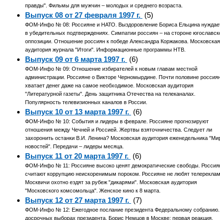
правды". Фильмы для мужчин – молодых и среднего возраста.
Выпуск 08 от 27 февраля 1997 г.
(5)
ФОМ-Инфо № 08: Россияне и НАТО. Выздоровление Бориса Ельцина нуждае
в убедительных подтверждениях. Симпатии россиян – на стороне югославск
оппозиции. Отношение россиян к победе Александра Коржакова. Московска
аудитория журнала "Итоги". Информационные программы НТВ.
Выпуск 09 от 6 марта 1997 г.
(6)
ФОМ-Инфо № 09: Отношение избирателей к новым главам местной
администрации. Россияне о Викторе Черномырдине. Почти половине россия
хватает денег даже на самое необходимое. Московская аудитория
"Литературной газеты". День защитника Отечества на телеканалах.
Популярность телевизионных каналов в России.
Выпуск 10 от 13 марта 1997 г.
(6)
ФОМ-Инфо № 10: События и лидеры в феврале. Россияне прогнозируют
отношения между Чечней и Россией. Жертвы взяточничества. Следует ли
захоронить останки В.И. Ленина? Московская аудитория еженедельника "Ми
новостей". Передачи – лидеры месяца.
Выпуск 11 от 20 марта 1997 г.
(6)
ФОМ-Инфо № 11: Россияне высоко ценят демократические свободы. Россия
считают коррупцию неискоренимым пороком. Россияне не любят телереклам
Москвичи охотно ездят за рубеж "дикарями". Московская аудитория
"Московского комсомольца". Женское кино к 8 марта.
Выпуск 12 от 27 марта 1997 г.
(7)
ФОМ-Инфо № 12: Ежегодное послание президента Федеральному собранию.
досрочных выборах президента. Борис Немцов в Москве: первая реакция.