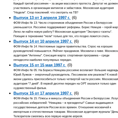
Каждый третий россиянин – за акции массового протеста. Депутат не должен
участвовать в организации митингов и забастовок. Московская аудитория
"Недели". Спор поколений: что смотреть на ТВ?
Выпуск 13 от 3 апреля 1997 г.
(6)
ФОМ-Инфо № 13: Число сторонников объединения России и Белоруссии
уменьшается. Россияне поддерживают реформы. Борис Немцов – герой мар
Легко ли найти новую работу? Московская аудитория "Экспресс-газеты".
Поющие в терновнике "пели" только для тех, кто поздно ложится спать.
Выпуск 14 от 10 апреля 1997 г.
(6)
ФОМ-Инфо № 14: Неотложные задачи правительства. Спрос на хороших
руководителей повышается. Рейтинг праздников. Москвичи о пиве. Московск
аудитория "Антенны". Сенсация марта: спортивная программа – среди
пятидесяти наиболее популярных передач.
Выпуск 15 от 15 мая 1997 г.
(0)
ФОМ-Инфо № 05: На Бориса Немцова россияне возлагают большие надежд
Юрий Лужков – энергичный руководитель. Пессимизм или реализм? К новой
жизни удалось приспособиться только четвертой части россиян. Московска
аудитория "7 дней". В первой десятке передач на ОРТ оказался только один
художественный фильм.
Выпуск 15 от 17 апреля 1997 г.
(6)
ФОМ-Инфо № 15: Плюсы и минусы объединения России и Белоруссии. Лозу
российских избирателей: "Немцова – в президенты!" Самые выдающиеся
государственные деятели России всех времен. Отношение москвичей к
импортным и отечественным товарам. Московская аудитория журнала "День
Телезрители смеялись всю первую неделю апреля.