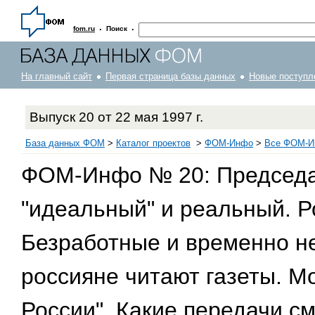
·
·
fom.ru
Поиск
На главный сайт
Первая страница базы данных
Новые поступл
Выпуск 20 от 22 мая 1997 г.
База данных ФОМ
>
Каталог проектов
>
ФOM-Инфо
>
Все ФОМ-Ин
ФОМ-Инфо № 20: Председа
"идеальный" и реальный. Р
Безработные и временно н
россияне читают газеты. М
России". Какие передачи с