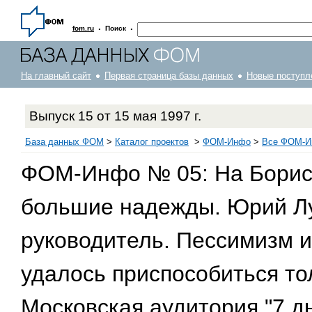
·
·
fom.ru
Поиск
На главный сайт
Первая страница базы данных
Новые поступл
Выпуск 15 от 15 мая 1997 г.
База данных ФОМ
>
Каталог проектов
>
ФOM-Инфо
>
Все ФОМ-Ин
ФОМ-Инфо № 05: На Борис
большие надежды. Юрий Лу
руководитель. Пессимизм и
удалось приспособиться то
Московская аудитория "7 дн