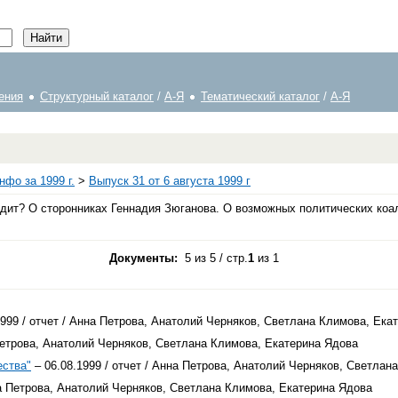
ения
Структурный каталог
/
А-Я
Тематический каталог
/
А-Я
фо за 1999 г.
>
Выпуск 31 от 6 августа 1999 г
ит? О сторонниках Геннадия Зюганова. О возможных политических коал
Документы:
5 из 5 / стр.
1
из 1
1999 / отчет / Анна Петрова, Анатолий Черняков, Светлана Климова, Ека
 Петрова, Анатолий Черняков, Светлана Климова, Екатерина Ядова
ества"
– 06.08.1999 / отчет / Анна Петрова, Анатолий Черняков, Светлан
на Петрова, Анатолий Черняков, Светлана Климова, Екатерина Ядова