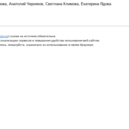
трова, Анатолий Черняков, Светлана Климова, Екатерина Ядова
fom.ru
) ссылка на источник обязательна.
онализации сервисов и повышения удобства пользования веб-сайтом.
ись, пожалуйста, ограничьте их использование в своём браузере.