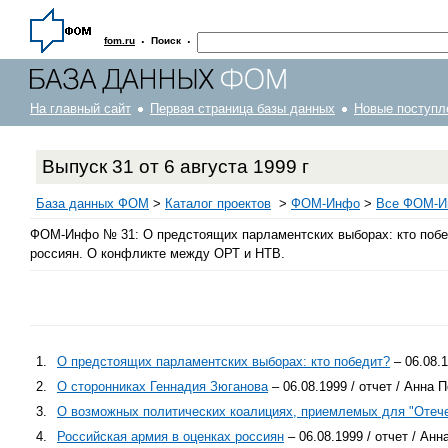
·
·
fom.ru
Поиск
На главный сайт
Первая страница базы данных
Новые поступл
Выпуск 31 от 6 августа 1999 г
База данных ФОМ
>
Каталог проектов
>
ФOM-Инфо
>
Все ФОМ-Ин
ФОМ-Инфо № 31: О предстоящих парламентских выборах: кто побед
россиян. О конфликте между ОРТ и НТВ.
1.
О предстоящих парламентских выборах: кто победит?
– 06.08.
2.
О сторонниках Геннадия Зюганова
– 06.08.1999 / отчет / Анна
3.
О возможных политических коалициях, приемлемых для "Отеч
4.
Российская армия в оценках россиян
– 06.08.1999 / отчет / Ан