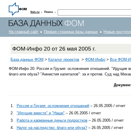
·
·
fom.ru
Поиск
На главный сайт
Первая страница базы данных
Новые поступл
ФОМ-Инфо 20 от 26 мая 2005 г.
База данных ФОМ
>
Каталог проектов
>
ФOM-Инфо
>
Все ФОМ-Ин
ФОМ-Инфо 20: Россия и Грузия: осложнения отношений. "Идущие вм
благо или обуза? "Амнистия капиталов": за и против. Суд над Мих
Докумен
1.
Россия и Грузия: осложнения отношений
– 26.05.2005 / отчет
2.
"Идущие вместе" и "Наши"
– 26.05.2005 / отчет
3.
Работа и карманные деньги подростков
– 26.05.2005 / отчет
4.
Налог на наследство: благо или обуза?
– 26.05.2005 / отчет