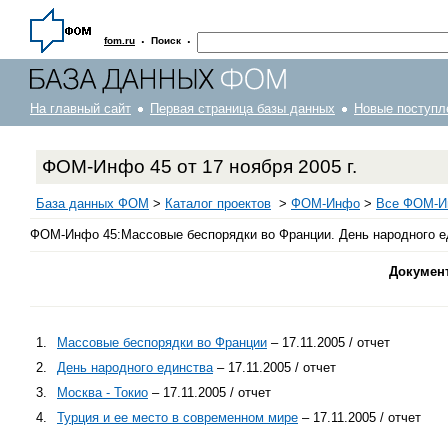
·
·
fom.ru
Поиск
На главный сайт
Первая страница базы данных
Новые поступл
ФОМ-Инфо 45 от 17 ноября 2005 г.
База данных ФОМ
>
Каталог проектов
>
ФOM-Инфо
>
Все ФОМ-Ин
ФОМ-Инфо 45:Массовые беспорядки во Франции. День народного еди
Докумен
1.
Массовые беспорядки во Франции
– 17.11.2005 / отчет
2.
День народного единства
– 17.11.2005 / отчет
3.
Москва - Токио
– 17.11.2005 / отчет
4.
Турция и ее место в современном мире
– 17.11.2005 / отчет