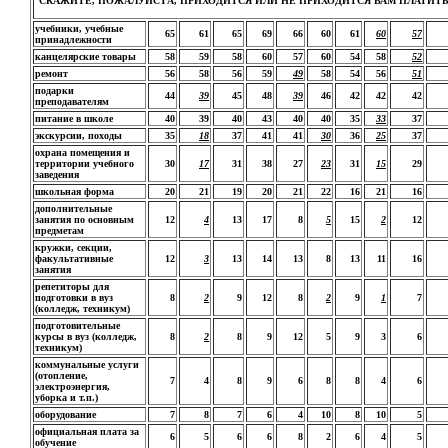
СКАЖИТЕ, ПОЖАЛУЙСТА, ПРИХОДИТСЯ ИЛИ НЕ ПРИХОДИТСЯ ВАМ ПЛАТИТЬ 
учебники, учебные
65
61
65
69
66
60
61
60
57
принадлежности
канцелярские товары
58
59
58
60
57
60
54
58
52
ремонт
56
58
56
59
49
58
54
56
51
подарки
44
39
45
48
39
46
42
42
42
преподавателям
питание в школе
40
39
40
43
40
40
35
33
37
экскурсии, походы
35
18
37
41
41
30
36
25
37
охрана помещения и
территории учебного
30
17
31
38
27
23
31
15
29
заведения
школьная форма
20
21
19
20
21
22
16
21
16
дополнительные
занятия по основным
12
4
13
17
8
5
15
2
12
предметам
кружки, секции,
факультативные
12
3
13
14
13
8
13
11
16
занятия
репетиторы для
подготовки в вуз
8
2
9
12
8
2
9
1
7
(колледж, техникум)
подготовительные
курсы в вуз (колледж,
8
2
8
9
12
5
9
3
6
техникум)
коммунальные услуги
(отопление,
7
4
8
9
6
8
8
4
6
электроэнергия,
уборка и т.п.)
оборудование
7
8
7
6
4
10
8
10
5
официальная плата за
6
5
6
6
8
2
6
4
5
обучение