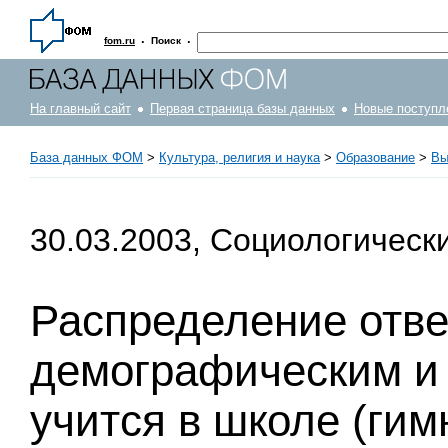
·
·
fom.ru
Поиск
На главный сайт
Первая страница базы данных
Новые поступл
База данных ФОМ
>
Культура, религия и наука
>
Образование
>
Вы
30.03.2003, Социологическ
Распределение отве
демографическим и 
учится в школе (гим