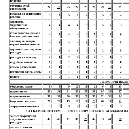
платежи
обучение детей,
24
18
25
27
23
20
29
15
21
образование
расходы на содержание
5
4
5
6
2
5
5
3
4
ребенка
лекарства,
медицинское
4
4
4
4
3
3
5
7
3
обслуживание
строительство, ремонт,
4
5
4
4
4
5
2
6
6
благоустройство дома
хозтовары, товары
4
3
4
4
2
5
3
4
5
первой необходимости
дорожно-транспортные
4
3
4
3
4
3
3
9
5
расходы
расходы на технику
2
1
2
4
2
2
1
1
3
подсобное хозяйство
1
5
1
1
1
1
2
0
0
отдых, развлечения
1
1
1
1
1
2
1
0
2
погашение долга, ссуды
1
2
1
0
1
2
1
2
2
налоги
0
0
1
1
1
0
1
0
1
ЛЕГКО ИЛИ НЕЛЕГ
безусловно легко
9
5
9
12
13
2
6
6
13
скорее легко
30
21
31
32
35
38
24
29
37
скорее нелегко
30
32
30
30
18
33
32
34
24
безусловно нелегко
20
24
19
18
17
13
26
17
11
затрудняюсь ответить
3
5
3
2
7
5
1
1
3
ВЫ СКАЗАЛИ, ЧТО СЕМЬЕ НЕЛЕГКО СПРАВИТЬСЯ С РАСХОДАМИ НА ОБ
за счет сокращения
текущих семейных
42
49
41
38
28
42
53
44
27
расходов
за счет отказа от