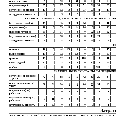
скорее с первой
9
0
10
0
46
8
10
10
10
скорее со второй
25
0
27
30
0
51
24
33
26
безусловно со второй
47
0
52
70
0
37
56
44
47
затрудняюсь ответить
2
0
3
0
9
1
3
9
3
СКАЖИТЕ, ПОЖАЛУЙСТА, ВЫ ГОТОВЫ ИЛИ НЕ ГОТОВЫ РАДИ ТО
безусловно готов(-а)
31
0
35
60
56
14
0
0
41
скорее готов(-а)
30
0
33
40
44
86
0
0
30
скорее не готов(-а)
15
0
17
0
0
0
52
53
12
безусловно не готов(-а)
9
0
10
0
0
0
36
20
6
затрудняюсь ответить
4
0
5
0
0
0
12
27
5
УС
сильная
40
0
44
100
0
0
0
0
45
выше средней
11
0
12
0
100
0
0
0
15
средняя
11
0
12
0
0
100
0
0
11
ниже средней
22
0
24
0
0
0
100
0
17
слабая
7
0
8
0
0
0
0
100
5
СКАЖИТЕ, ПОЖАЛУЙСТА, ВЫ БЫ ПРЕДПОЧЛИ
безусловно продолжал(-
74
23
80
92
92
34
87
46
80
а) учебу
скорее продолжал(-а)
20
24
20
8
8
66
13
54
18
учебу
скорее пошел(-ла)
2
23
0
0
0
0
0
0
1
работать
безусловно пошел(-ла)
1
11
0
0
0
0
0
0
0
работать
затрудняюсь ответить
2
19
0
0
0
0
0
0
1
Затрат