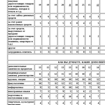
покупки
дорогостоящих товаров
19
19
19
20
11
18
25
15
12
или недвижимости,
машины, поездки в
отпуск и т.д.
за счет займа денежных
6
6
6
5
7
6
6
4
3
средств
за счет ранее
5
3
5
5
3
8
4
2
5
накопленных средств
за счет средств,
вырученных от
продажи
дорогостоящих товаров
1
2
1
1
1
1
1
0
2
или недвижимости
(машины, квартиры и
т.д.)
другое
5
6
4
4
1
5
6
6
4
затрудняюсь ответить
1
3
1
1
1
0
0
1
1
КАК ВЫ ДУМАЕТЕ, КАКИЕ ДОПОЛНИТ
дополнительные
13
15
12
13
13
11
10
12
14
занятия по предметам
индивидуальные
11
5
12
15
13
10
10
3
12
занятия, репетиторство
кружки, секции
10
9
10
10
10
14
10
10
12
факультативы
10
7
11
12
15
8
7
10
12
информатика
9
5
9
9
10
14
7
7
9
иностранные языки
7
5
7
9
5
5
6
2
7
подготовка к
6
3
7
8
10
4
4
6
7
поступлению в вуз
творческое, культурное
4
1
5
4
7
4
4
4
4
воспитание