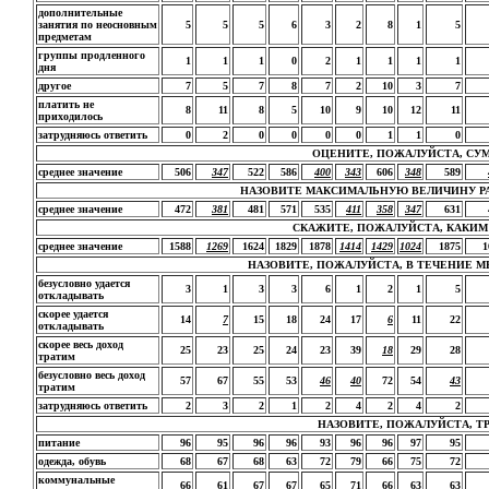
дополнительные
занятия по неосновным
5
5
5
6
3
2
8
1
5
предметам
группы продленного
1
1
1
0
2
1
1
1
1
дня
другое
7
5
7
8
7
2
10
3
7
платить не
8
11
8
5
10
9
10
12
11
приходилось
затрудняюсь ответить
0
2
0
0
0
0
1
1
0
ОЦЕНИТЕ, ПОЖАЛУЙСТА, СУМ
среднее значение
506
347
522
586
400
343
606
348
589
НАЗОВИТЕ МАКСИМАЛЬНУЮ ВЕЛИЧИНУ РАС
среднее значение
472
381
481
571
535
411
358
347
631
СКАЖИТЕ, ПОЖАЛУЙСТА, КАКИМ
среднее значение
1588
1269
1624
1829
1878
1414
1429
1024
1875
1
НАЗОВИТЕ, ПОЖАЛУЙСТА, В ТЕЧЕНИЕ М
безусловно удается
3
1
3
3
6
1
2
1
5
откладывать
скорее удается
14
7
15
18
24
17
6
11
22
откладывать
скорее весь доход
25
23
25
24
23
39
18
29
28
тратим
безусловно весь доход
57
67
55
53
46
40
72
54
43
тратим
затрудняюсь ответить
2
3
2
1
2
4
2
4
2
НАЗОВИТЕ, ПОЖАЛУЙСТА, ТР
питание
96
95
96
96
93
96
96
97
95
одежда, обувь
68
67
68
63
72
79
66
75
72
коммунальные
66
61
67
67
65
71
66
63
63