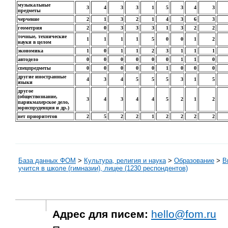
музыкальные
3
4
3
3
1
5
3
4
3
предметы
черчение
2
1
3
2
1
4
3
6
3
геометрия
2
0
3
3
3
1
3
2
2
точные, технические
1
1
1
1
5
0
0
1
2
науки в целом
экономика
1
0
1
1
2
3
1
1
1
автодело
0
0
0
0
0
0
1
1
0
спецпредметы
0
0
0
0
0
1
0
0
0
другие иностранные
4
3
4
5
5
5
3
1
5
языки
другое
(обществознание,
3
4
3
4
4
5
2
1
2
парикмахерское дело,
юриспруденция и др.)
нет приоритетов
2
5
2
2
1
2
2
2
2
База данных ФОМ
>
Культура, религия и наука
>
Образование
>
В
учится в школе (гимназии), лицее (1230 респондентов)
Адрес для писем:
hello@fom.ru