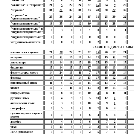
"отлично" и "хорошо"
21
5
22
24
27
15
24
9
22
"хорошо"
31
21
32
31
33
40
30
22
32
"хорошо" и
25
36
24
21
15
31
25
39
22
"удовлетворительно"
"удовлетворительно"
16
35
14
12
10
11
13
28
17
"удовлетворительно" и
0
3
0
0
1
0
1
0
1
"неудовлетворительно"
"неудовлетворительно"
0
0
0
0
0
0
0
0
0
затрудняюсь ответить
0
0
0
0
0
2
0
0
0
КАКИЕ ПРЕДМЕТЫ НАИБОЛЕ
математика в целом
21
10
22
23
32
15
20
17
21
история
18
11
19
18
24
21
19
11
23
литература
16
14
16
15
18
25
15
8
17
биология
15
14
15
15
17
11
15
13
16
физкультура, спорт
14
24
13
11
7
17
15
26
14
физика
14
8
15
14
13
17
18
12
13
иностранный язык
11
5
12
13
15
11
13
2
13
химия
10
7
11
10
13
8
10
15
10
информатика
10
8
10
13
10
4
8
11
11
русский язык
8
4
9
9
5
10
12
1
8
английский язык
7
3
8
8
10
6
9
1
9
география
6
5
6
7
8
7
6
4
8
гуманитарные науки в
6
3
6
8
6
4
6
4
6
целом
алгебра
6
4
6
7
6
4
7
2
5
труд
5
13
4
4
3
3
4
8
5
ИЗО, рисование
5
3
5
5
2
5
7
1
5