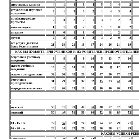
спортивные занятия
4
1
4
3
4
5
3
4
2
углубленное изучение
3
1
3
3
2
1
4
3
4
предметов
профилирующие
2
3
2
2
1
3
1
2
2
предметы
точные науки
1
1
1
2
1
1
1
0
2
питание
1
0
1
1
0
1
1
2
1
другое
2
3
2
1
3
3
2
0
2
все услуги должны
21
28
21
18
17
24
26
21
19
быть бесплатными
КАК ВЫ ДУМАЕТЕ, ДЛЯ УЧЕНИКОВ И ИХ РОДИТЕЛЕЙ ПРЕДПОЧТИТЕЛЬН
безусловно учебному
9
8
9
9
10
5
13
7
10
заведению
скорее учебному
14
7
14
16
19
16
8
12
17
заведению
скорее преподавателю
32
30
32
28
30
47
30
37
32
безусловно
31
29
32
37
32
15
33
24
28
преподавателю
затрудняюсь ответить
14
26
13
10
9
16
16
20
13
мужской
50
61
49
47
40
48
52
62
48
женский
50
40
51
53
60
52
48
38
52
13 - 15 лет
72
66
73
74
68
74
72
79
71
16 - 20 лет
28
34
27
26
32
26
28
21
29
КАКОВЫ УСПЕХИ РЕБЕ
"отлично"
7
0
8
11
14
1
5
1
6