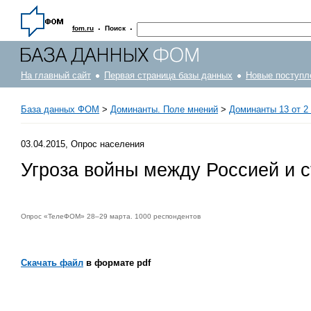
·
·
fom.ru
Поиск
На главный сайт
Первая страница базы данных
Новые поступл
База данных ФОМ
>
Доминанты. Поле мнений
>
Доминанты 13 от 2 
03.04.2015, Опрос населения
Угроза войны между Россией и 
Опрос «ТелеФОМ» 28–29 марта. 1000 респондентов
Скачать файл
в формате pdf