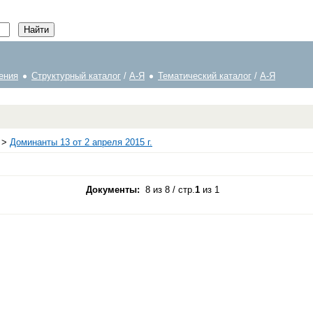
ения
Структурный каталог
/
А-Я
Тематический каталог
/
А-Я
>
Доминанты 13 от 2 апреля 2015 г.
Документы:
8 из 8 / стр.
1
из 1