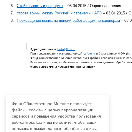
6.
Cтабильность и реформы
– 03.04.2015 / Опрос населения
7.
Угроза войны между Россией и странами НАТО
– 03.04.2015 / 
8.
Прекращение выплаты пенсий работающим пенсионерам
– 03.0
Адрес для писем:
hello@fom.ru
При использовании материалов сайта
fom.ru
и базы данных ФОМ (
bd.
Фонд Общественное Мнение использует файлы «cookie» с целью перс
Если вы не хотите, чтобы ваши пользовательские данные обрабатывал
© 2003-2019 Фонд "Общественное мнение"
Фонд Общественное Мнение использует
файлы «cookie» с целью персонализации
сервисов и повышения удобства пользования
веб-сайтом. Если вы не хотите, чтобы ваши
пользовательские данные обрабатывались,