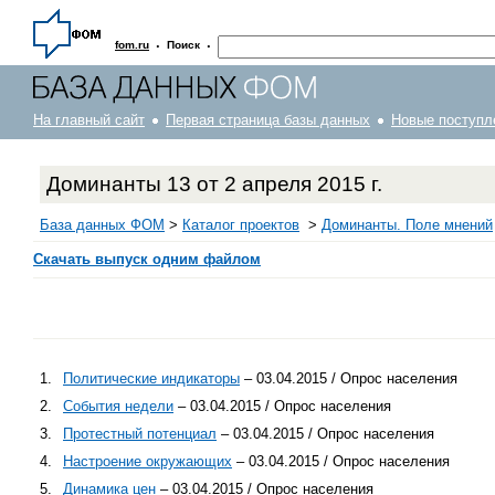
·
·
fom.ru
Поиск
На главный сайт
Первая страница базы данных
Новые поступл
Доминанты 13 от 2 апреля 2015 г.
База данных ФОМ
>
Каталог проектов
>
Доминанты. Поле мнений
Скачать выпуск одним файлом
1.
Политические индикаторы
– 03.04.2015 / Опрос населения
2.
События недели
– 03.04.2015 / Опрос населения
3.
Протестный потенциал
– 03.04.2015 / Опрос населения
4.
Настроение окружающих
– 03.04.2015 / Опрос населения
5.
Динамика цен
– 03.04.2015 / Опрос населения