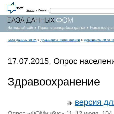
·
·
fom.ru
Поиск
На главный сайт
Первая страница базы данных
Новые поступл
База данных ФОМ
>
Доминанты. Поле мнений
>
Доминанты 28 от 16
17.07.2015, Опрос населен
Здравоохранение
версия дл
Опрос «ФОМнибус» 11–12 июля. 104 н