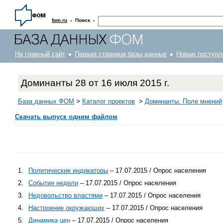
·
·
fom.ru
Поиск
На главный сайт
Первая страница базы данных
Новые поступл
Доминанты 28 от 16 июля 2015 г.
База данных ФОМ
>
Каталог проектов
>
Доминанты. Поле мнений
Скачать выпуск одним файлом
1.
Политические индикаторы
– 17.07.2015 / Опрос населения
2.
События недели
– 17.07.2015 / Опрос населения
3.
Недовольство властями
– 17.07.2015 / Опрос населения
4.
Настроение окружающих
– 17.07.2015 / Опрос населения
5.
Динамика цен
– 17.07.2015 / Опрос населения