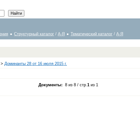
ения
Структурный каталог
/
А-Я
Тематический каталог
/
А-Я
>
Доминанты 28 от 16 июля 2015 г.
Документы:
8 из 8 / стр.
1
из 1