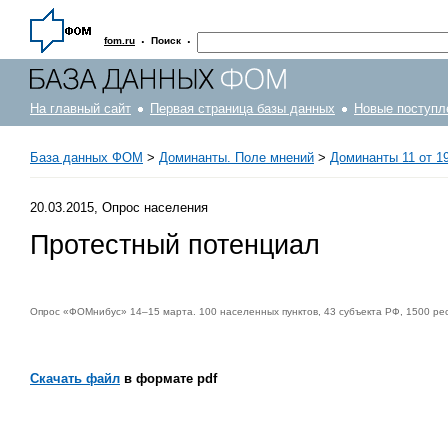
·
·
fom.ru
Поиск
На главный сайт
Первая страница базы данных
Новые поступл
База данных ФОМ
>
Доминанты. Поле мнений
>
Доминанты 11 от 19
20.03.2015, Опрос населения
Протестный потенциал
Опрос «ФОМнибус» 14–15 марта. 100 населенных пунктов, 43 субъекта РФ, 1500 ре
Скачать файл
в формате pdf