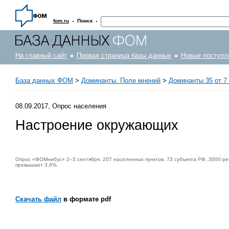
·
·
fom.ru
Поиск
На главный сайт
Первая страница базы данных
Новые поступл
База данных ФОМ
>
Доминанты. Поле мнений
>
Доминанты 35 от 7 
08.09.2017, Опрос населения
Настроение окружающих
Опрос «ФОМнибус» 2–3 сентября. 207 населенных пунктов, 73 субъекта РФ, 3000 ре
превышает 3,6%.
Скачать файл
в формате pdf