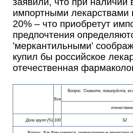
заявили, что при наличии
импортными лекарствами п
20% – что приобретут имп
предпочтения определяютс
'меркантильными' соображ
купил бы российское лекар
отечественная фармаколо
Вопрос:
'Скажите, пожалуйста, е
Все
отечествен
Доли групп (%)
100
52
Вопрос:
'Как Вам кажется, отечественные лекарства о