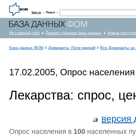
·
·
fom.ru
Поиск
На главный сайт
Первая страница базы данных
Новые поступл
База данных ФОМ
>
Доминанты. Поле мнений
>
Все Доминанты за 
17.02.2005, Опрос населения
Лекарства: спрос, це
версия 
Опрос населения в
100
населенных п