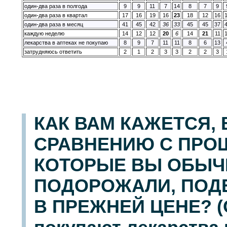
один-два раза в полгода
9
9
11
7
14
8
7
9
один-два раза в квартал
17
16
19
16
23
18
12
16
один-два раза в месяц
41
45
42
36
33
45
45
37
каждую неделю
14
12
12
20
6
14
21
11
лекарства в аптеках не покупаю
8
9
7
11
11
8
6
13
затрудняюсь ответить
2
1
2
3
3
2
2
3
КАК ВАМ КАЖЕТСЯ, 
СРАВНЕНИЮ С ПРО
КОТОРЫЕ ВЫ ОБЫЧ
ПОДОРОЖАЛИ, ПОД
В ПРЕЖНЕЙ ЦЕНЕ? (О