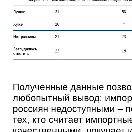
Лучше
31
56
Хуже
16
4
Нет разницы
21
23
Затрудняюсь
23
18
ответить
Полученные данные позво
любопытный вывод: импор
россиян недоступными – 
тех, кто считает импортны
качественными, покупает 