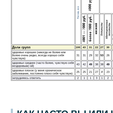
Доли групп
100
43
31
22
27
30
здоровье хорошее (никогда не болею или
болею очень редко, всегда хорошо себя
31
31
29
32
53
26
чувствую)
здоровье среднее (часто болею, чувствую себя
43
42
49
38
38
49
нездоровым(-ой)
здоровье плохое (у меня хроническое
25
25
21
27
8
23
заболевание, постоянно плохо себя чувствую)
затрудняюсь ответить
2
1
1
3
1
2