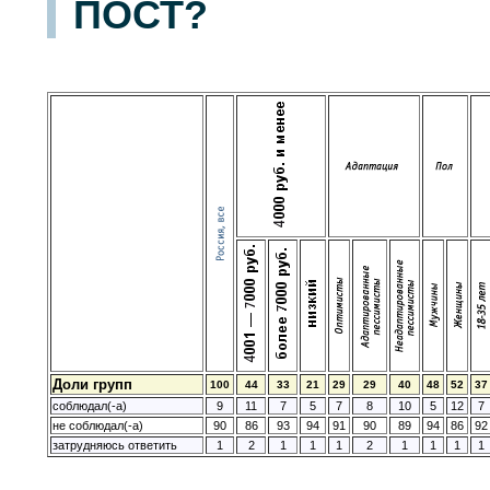
ПОСТ?
Доли групп
100
44
33
21
29
29
40
48
52
37
соблюдал(-а)
9
11
7
5
7
8
10
5
12
7
не соблюдал(-а)
90
86
93
94
91
90
89
94
86
92
затрудняюсь ответить
1
2
1
1
1
2
1
1
1
1