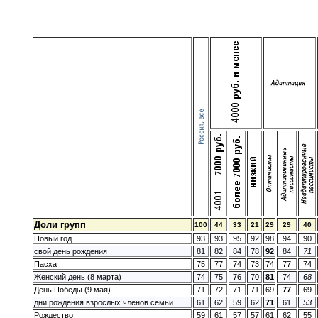
Доли групп
100
44
33
21
29
29
40
Новый год
93
93
95
92
98
94
90
свой день рождения
81
82
84
78
92
84
71
Пасха
75
77
74
73
74
77
74
Женский день (8 марта)
74
75
76
70
81
74
68
День Победы (9 мая)
71
72
71
71
69
77
69
дни рождения взрослых членов семьи
61
62
59
62
71
61
53
Рождество
59
61
57
57
61
62
55