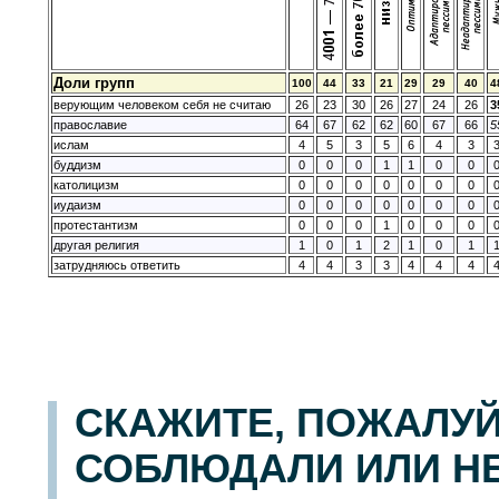
Доли групп
100
44
33
21
29
29
40
4
верующим человеком себя не считаю
26
23
30
26
27
24
26
3
православие
64
67
62
62
60
67
66
5
ислам
4
5
3
5
6
4
3
буддизм
0
0
0
1
1
0
0
католицизм
0
0
0
0
0
0
0
иудаизм
0
0
0
0
0
0
0
протестантизм
0
0
0
1
0
0
0
другая религия
1
0
1
2
1
0
1
затрудняюсь ответить
4
4
3
3
4
4
4
СКАЖИТЕ, ПОЖАЛУЙ
СОБЛЮДАЛИ ИЛИ Н