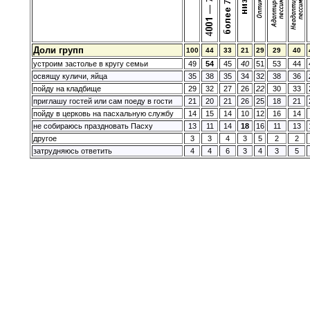
Доли групп
100
44
33
21
29
29
40
устроим застолье в кругу семьи
49
54
45
40
51
53
44
освящу куличи, яйца
35
38
35
34
32
38
36
пойду на кладбище
29
32
27
26
22
30
33
приглашу гостей или сам поеду в гости
21
20
21
26
25
18
21
пойду в церковь на пасхальную службу
14
15
14
10
12
16
14
не собираюсь праздновать Пасху
13
11
14
18
16
11
13
другое
3
3
4
3
5
2
2
затрудняюсь ответить
4
4
6
3
4
3
5