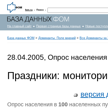
·
·
fom.ru
Поиск
На главный сайт
Первая страница базы данных
Новые поступл
База данных ФОМ
>
Доминанты. Поле мнений
>
Все Доминанты за 
28.04.2005, Опрос населения
Праздники: монитори
версия 
Опрос населения в
100
населенных п