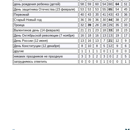
день рождения ребенка (детей)
58
59
60
54
60
64
51
День защитника Отечества (23 февраля)
53
53
53
55
65
54
45
Первомай
40
43
35
41
43
43
36
Старый Новый год
36
39
36
30
44
38
27
Троица
32
39
26
28
29
35
33
Валентинов день (14 февраля)
21
21
23
18
33
18
15
День Октябрьской революции (7 ноября)
16
18
16
13
13
19
17
День России (12 июня)
13
16
13
7
21
12
9
День Конституции (12 декабря)
8
10
8
5
12
9
6
другие
1
1
1
0
1
0
0
никаких праздников не праздную
3
3
2
3
0
2
5
затрудняюсь ответить
0
0
0
1
0
0
1