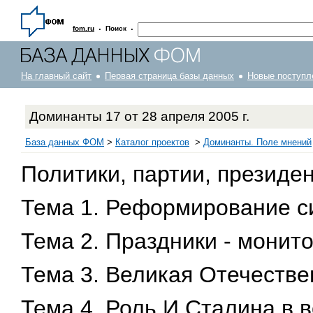
·
·
fom.ru
Поиск
На главный сайт
Первая страница базы данных
Новые поступл
Доминанты 17 от 28 апреля 2005 г.
База данных ФОМ
>
Каталог проектов
>
Доминанты. Поле мнений
Политики, партии, президен
Тема 1. Реформирование с
Тема 2. Праздники - монит
Тема 3. Великая Отечеств
Тема 4. Роль И.Сталина в в