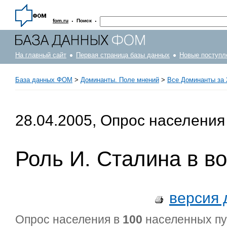
·
·
fom.ru
Поиск
На главный сайт
Первая страница базы данных
Новые поступл
База данных ФОМ
>
Доминанты. Поле мнений
>
Все Доминанты за 
28.04.2005, Опрос населения
Роль И. Сталина в в
версия 
Опрос населения в
100
населенных п