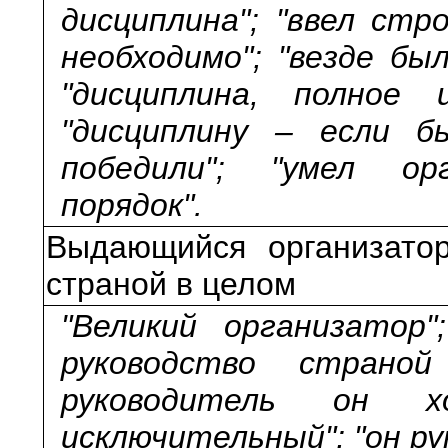
дисциплина"; "ввел стр
необходимо"; "везде бы
"дисциплина, полное 
"дисциплину – если 
победили"; "умел ор
порядок".
Выдающийся организатор
страной в целом
"Великий организатор";
руководство страно
руководитель он х
исключительный"; "он р