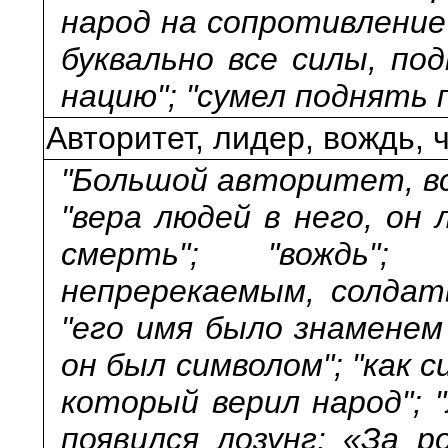
народ на сопротивление
буквально все силы, по
нацию"; "сумел поднять 
Авторитет, лидер, вождь, 
"Большой авторитет, вс
"вера людей в него, он
смерть"; "вождь"
непререкаемым, солдат
"его имя было знаменем 
он был символом"; "как с
который верил народ"; 
появился лозунг: «За р