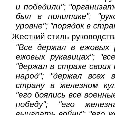
и победили"; "организат
был в политике"; "ру
уровне"; "порядок в стра
Жесткий стиль руководств
"Все держал в ежовых р
ежовых рукавицах"; "вс
"держал в страхе своих 
народ"; "держал всех 
страну в железном кул
"его боялись все военн
победу"; "его желез
выиграть войну"; "его ж