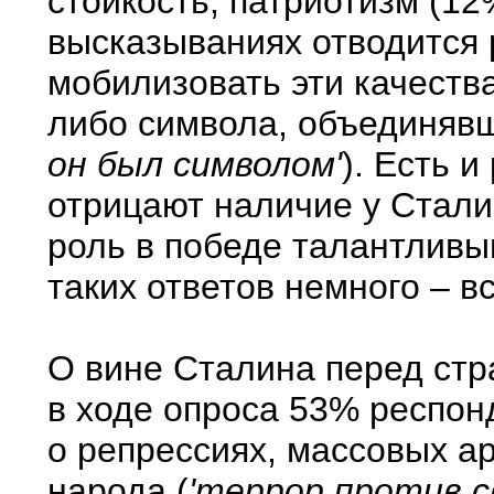
стойкость, патриотизм (12
высказываниях отводится 
мобилизовать эти качеств
либо символа, объединявш
он был символом'
). Есть 
отрицают наличие у Стали
роль в победе талантливы
таких ответов немного – в
О вине Сталина перед ст
в ходе опроса 53% респон
о репрессиях, массовых ар
народа (
'террор против св