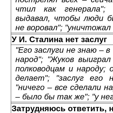
чтил как генерала"; 
выдавал, чтобы люди бы
не воровал"; "уничтожал 
У И. Сталина нет заслуг
"Его заслуги не знаю – 
народ"; "Жуков выиграл
полководцам и народу; 
делает"; "заслуг его н
"ничего – все сделали н
– было бы так же"; "у не
Затрудняюсь ответить, н