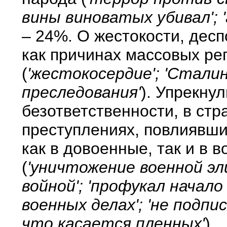
вины виноватых убивал'; 
– 24%. О жестокости, дес
как причинах массовых ре
(
'жестокосердие'; 'Сталин
преследования'
). Упрекну
безответственности, в стр
преступлениях, повлиявши
как в довоенные, так и в
(
'уничтожение военной эл
войной'; 'профукал начал
военных делах'; 'не подпи
что касается пленных'
).