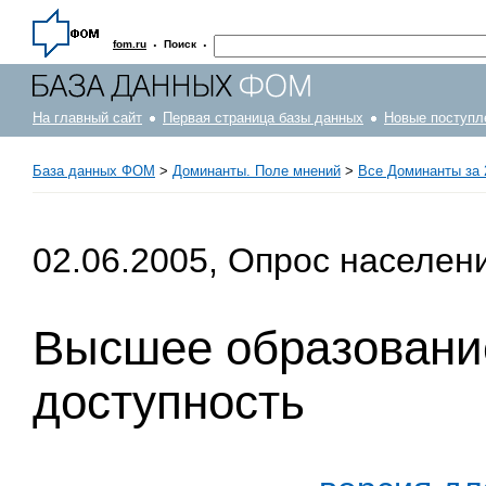
·
·
fom.ru
Поиск
На главный сайт
Первая страница базы данных
Новые поступл
База данных ФОМ
>
Доминанты. Поле мнений
>
Все Доминанты за 
02.06.2005, Опрос населен
Высшее образование
доступность