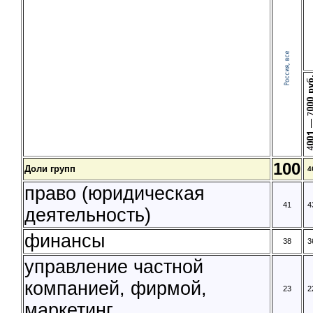
100
Доли групп
4
право (юридическая
41
4
деятельность)
финансы
38
3
управление частной
компанией, фирмой,
23
2
маркетинг