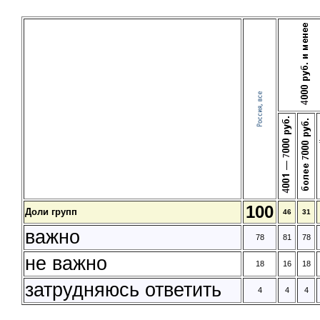
100
Доли групп
46
31
важно
78
81
78
не важно
18
16
18
затрудняюсь ответить
4
4
4