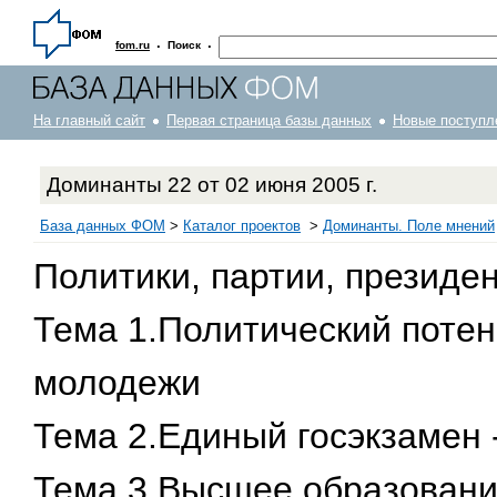
·
·
fom.ru
Поиск
На главный сайт
Первая страница базы данных
Новые поступл
Доминанты 22 от 02 июня 2005 г.
База данных ФОМ
>
Каталог проектов
>
Доминанты. Поле мнений
Политики, партии, президен
Тема 1.Политический потен
молодежи
Тема 2.Единый госэкзамен 
Тема 3.Высшее образование