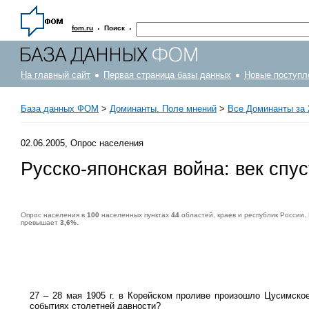
·
·
fom.ru
Поиск
На главный сайт
Первая страница базы данных
Новые поступл
База данных ФОМ
>
Доминанты. Поле мнений
>
Все Доминанты за 
02.06.2005, Опрос населения
Русско-японская война: век спус
Опрос населения в
100
населенных пунктах
44
областей, краев и республик России.
превышает
3,6%
.
Опрос населения в
100
населенных пунктах
44
областей, краев и республик России. Интервью по месту жительства
28-29 мая 2005 г.
.
1500
респон
27 – 28 мая 1905 г. в Корейском проливе произошло Цусимское
событиях столетней давности?