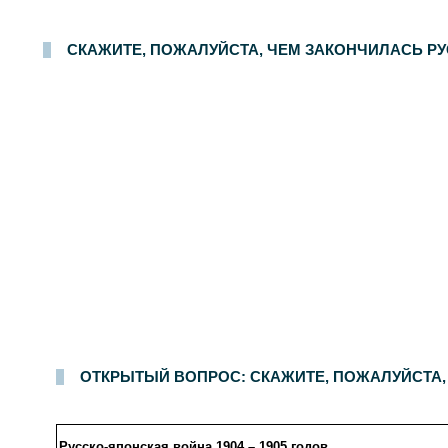
СКАЖИТЕ, ПОЖАЛУЙСТА, ЧЕМ ЗАКОНЧИЛАСЬ РУ
Опрос населения в
100
населенных пунктах
44
областей, краев и республик России. Интервью по месту жительства
28-29 мая 2005 г.
.
1500
р
ОТКРЫТЫЙ ВОПРОС: СКАЖИТЕ, ПОЖАЛУЙСТА, 
Русско-японская война 1904 – 1905 годов