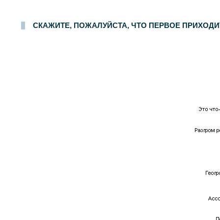
Опрос населения в
100
населенных пунктах
44
областей, краев и республик России. Интервью по месту жительства
28-29 мая 2005 г.
.
1500
респон
СКАЖИТЕ, ПОЖАЛУЙСТА, ЧТО ПЕРВОЕ ПРИХОДИТ 