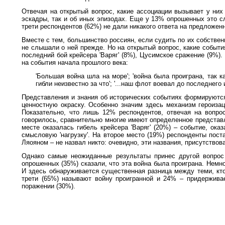
Отвечая на открытый вопрос, какие ассоциации вызывает у них 
эскадры, так и об иных эпизодах. Еще у 13% опрошенных это сл
трети респондентов (62%) не дали никакого ответа на предложен
Вместе с тем, большинство россиян, если судить по их собственн
не слышали о ней прежде. Но на открытый вопрос, какие событи
последний бой крейсера 'Варяг' (8%), Цусимское сражение (9%
на события начала прошлого века:
'Большая война шла на море'; 'война была проиграна, так ка
гибли неизвестно за что'; '...наш флот воевал до последнего 
Представления и знания об исторических событиях формируются
ценностную окраску. Особенно значим здесь механизм героиз
Показательно, что лишь 12% респондентов, отвечая на вопро
говорилось, сравнительно многие имеют определенное представл
месте оказалась гибель крейсера 'Варяг' (20%) – событие, ок
смысловую 'нагрузку'. На второе место (19%) респонденты пост
Ляояном – не назвал никто: очевидно, эти названия, присутство
Однако самые неожиданные результаты принес другой вопрос 
опрошенных (35%) сказали, что эта война была проиграна. Немн
И здесь обнаруживается существенная разница между теми, кто '
трети (65%) называют войну проигранной и 24% – придерживае
поражении (30%).