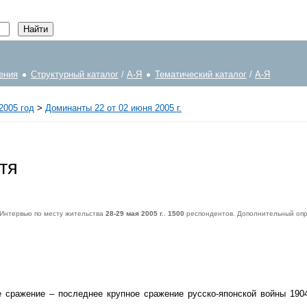
ения
Структурный каталог
/
А-Я
Тематический каталог
/
А-Я
2005 год
>
Доминанты 22 от 02 июня 2005 г.
тя
 Интервью по месту жительства
28-29 мая 2005 г.
.
1500
респондентов. Дополнительный опр
дентов. Дополнительный опрос населения Москвы -
600
респондентов. Статистическая погрешность не превышает
3,6%
.
 сражение – последнее крупное сражение русско-японской войны 1904 