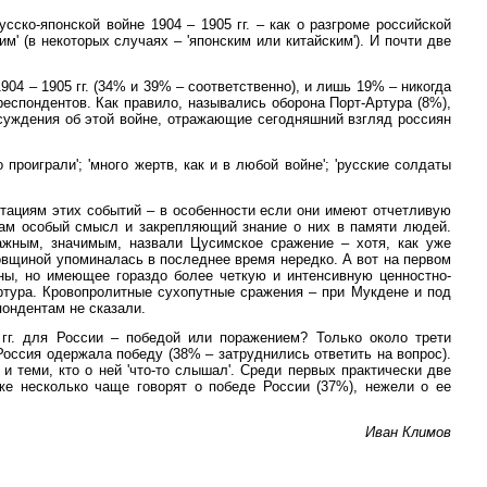
сско-японской войне 1904 – 1905 гг. – как о разгроме российской
' (в некоторых случаях – 'японским или китайским'). И почти две
904 – 1905 гг. (34% и 39% – соответственно), и лишь 19% – никогда
респондентов. Как правило, назывались оборона Порт-Артура (8%),
суждения об этой войне, отражающие сегодняшний взгляд россиян
проиграли'; 'много жертв, как и в любой войне'; 'русские солдаты
тациям этих событий – в особенности если они имеют отчетливую
дам особый смысл и закрепляющий знание о них в памяти людей.
важным, значимым, назвали Цусимское сражение – хотя, как уже
довщиной упоминалась в последнее время нередко. А вот на первом
йны, но имеющее гораздо более четкую и интенсивную ценностно-
Артура. Кровопролитные сухопутные сражения – при Мукдене и под
пондентам не сказали.
гг. для России – победой или поражением? Только около трети
Россия одержала победу (38% – затруднились ответить на вопрос).
и теми, кто о ней 'что-то слышал'. Среди первых практически две
же несколько чаще говорят о победе России (37%), нежели о ее
Иван Климов