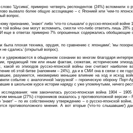
слово 'Цусима', примерно четверть респондентов (24%) вспомнили о ру
ово вызвало более общую ассоциацию – с Японией или 'чем-то японским
ный вопрос.
ому признанию, 'знают' либо 'что-то слышали' о русско-японской войне 1
я той войны они могут вспомнить, смогли что-либо ответить лишь 28% 
). И еще в ответах примерно 7% опрошенных содержались обобщающие 
к была плохая техника, орудия, по сравнению с японцами'; 'мы позорно 
и не сдались' (открытый вопрос).
 и удерживаются в обыденном сознании во многом благодаря интерпре
ации, придающий тем или иным фактам, сюжетам, историческим эпизо
с, какой из эпизодов русско-японской войны они считают наиболее 
ение об этой битве (напомним – 24%), да и в СМИ она в связи с ее го
азавшее, разумеется, неизмеримо меньшее влияние на ход и исход во
авили событие с аналогичной 'нагрузкой' – героическую оборону Порт-
вавшие в школьном курсе истории наряду с уже упомянутыми, ничего рес
исследования: чем закончилась русско-японская война 1904 – 1905 
огим меньше (27%) сторонников оказалось у противоположной версии – 
знает' – по их собственному утверждению – о русско-японской войне, 
тся противоположного мнения. А вот вторые ('что-то слышавшие') да