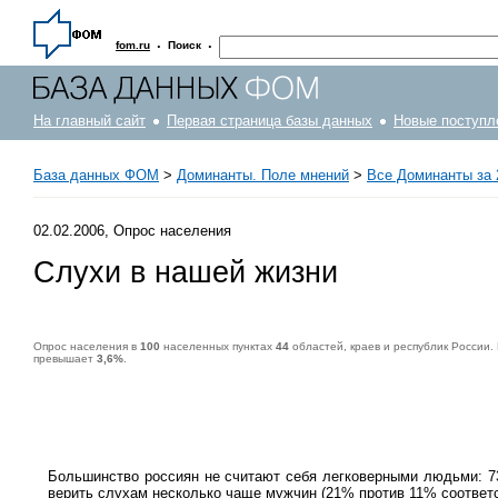
·
·
fom.ru
Поиск
На главный сайт
Первая страница базы данных
Новые поступл
База данных ФОМ
>
Доминанты. Поле мнений
>
Все Доминанты за 
02.02.2006, Опрос населения
Слухи в нашей жизни
Опрос населения в
100
населенных пунктах
44
областей, краев и республик России.
превышает
3,6%
.
Опрос населения в
100
населенных пунктах
44
областей, краев и республик России. Интервью по месту жительства
28-29 января 2006 г.
.
1500
ре
Большинство россиян не считают себя легковерными людьми: 7
верить слухам несколько чаще мужчин (21% против 11% соответс