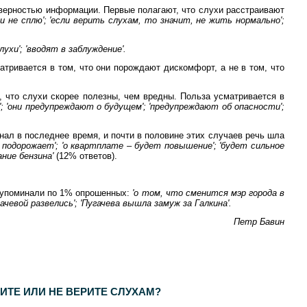
оверностью информации. Первые полагают, что слухи расстраивают
и не сплю'; 'если верить слухам, то значит, не жить нормально';
лухи'; 'вводят в заблуждение'.
тривается в том, что они порождают дискомфорт, а не в том, что
 что слухи скорее полезны, чем вредны. Польза усматривается в
 'они предупреждают о будущем'; 'предупреждают об опасности';
нал в последнее время, и почти в половине этих случаев речь шла
е подорожает'; 'о квартплате – будет повышение'; 'будет сильное
ание бензина'
(12% ответов).
их упоминали по 1% опрошенных:
'о том, что сменится мэр города в
чевой развелись'; 'Пугачева вышла замуж за Галкина'.
Петр Бавин
ИТЕ ИЛИ НЕ ВЕРИТЕ СЛУХАМ?