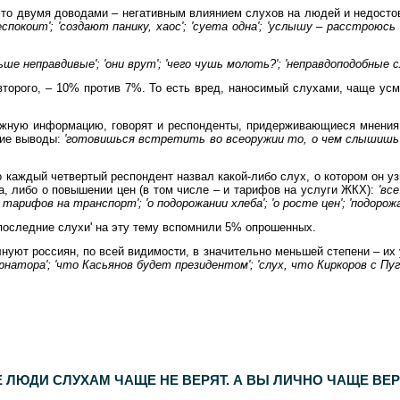
 это двумя доводами – негативным влиянием слухов на людей и недост
покоит'; 'создают панику, хаос'; 'суета одна'; 'услышу – расстроюсь 
ьше неправдивые'; 'они врут'; 'чего чушь молоть?'; 'неправдоподобные с
торого, – 10% против 7%. То есть вред, наносимый слухами, чаще усма
ожную информацию, говорят и респонденты, придерживающиеся мнения,
кие выводы:
'готовишься встретить во всеоружии то, о чем слышишь';
каждый четвертый респондент назвал какой-либо слух, о котором он уз
, либо о повышении цен (в том числе – и тарифов на услуги ЖКХ):
'вс
 тарифов на транспорт'; 'о подорожании хлеба'; 'о росте цен'; 'подорож
последние слухи' на эту тему вспомнили 5% опрошенных.
олнуют россиян, по всей видимости, в значительно меньшей степени – 
натора'; 'что Касьянов будет президентом'; 'слух, что Киркоров с Пуга
спондентов. Дополнительный опрос населения Москвы -
600
респондентов. Статистическая погрешность не превышает
3,6%
.
 ЛЮДИ СЛУХАМ ЧАЩЕ НЕ ВЕРЯТ. А ВЫ ЛИЧНО ЧАЩЕ ВЕР