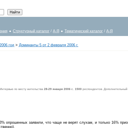
ения
Структурный каталог
/
А-Я
Тематический каталог
/
А-Я
2006 год
>
Доминанты 5 от 2 февраля 2006 г.
 Интервью по месту жительства
28-29 января 2006 г.
.
1500
респондентов. Дополнительный 
спондентов. Дополнительный опрос населения Москвы -
600
респондентов. Статистическая погрешность не превышает
3,6%
.
3% опрошенных заявили, что чаще не верят слухам, и только 16% при
твенно).