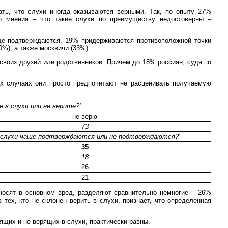
ать, что слухи иногда оказываются верными. Так, по опыту 27%
о мнения – что такие слухи по преимуществу недостоверны –
ще подтверждаются, 19% придерживаются противоположной точки
%), а также москвичи (33%).
своих друзей или родственников. Причем до 18% россиян, судя по
гих случаях они просто предпочитают не расценивать получаемую
 в слухи или не верите?'
не верю
73
ти слухи чаще подтверждаются или не подтверждаются?'
35
18
26
21
носят в основном вред, разделяют сравнительно немногие – 26%
 тех, кто не склонен верить в слухи, признает, что определенная
ящих и не верящих в слухи, практически равны.