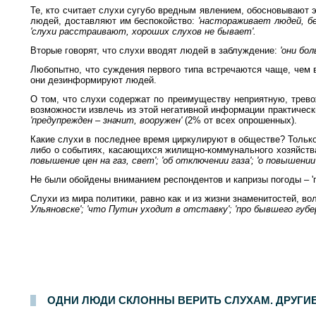
Те, кто считает слухи сугубо вредным явлением, обосновывают
людей, доставляют им беспокойство:
'настораживает людей, бес
'слухи расстраивают, хороших слухов не бывает'.
Вторые говорят, что слухи вводят людей в заблуждение:
'они бол
Любопытно, что суждения первого типа встречаются чаще, чем в
они дезинформируют людей.
О том, что слухи содержат по преимуществу неприятную, трев
возможности извлечь из этой негативной информации практичес
'предупрежден – значит, вооружен'
(2% от всех опрошенных).
Какие слухи в последнее время циркулируют в обществе? Только 
либо о событиях, касающихся жилищно-коммунального хозяйства
повышение цен на газ, свет'; 'об отключении газа'; 'о повышении
Не были обойдены вниманием респондентов и капризы погоды – '
Слухи из мира политики, равно как и из жизни знаменитостей, в
Ульяновске'; 'что Путин уходит в отставку'; 'про бывшего губер
Опрос населения в
100
населенных пунктах
44
областей, краев и республик России. Интервью по месту жительства
28-29 января 2006 г.
.
1500
ре
ОДНИ ЛЮДИ СКЛОННЫ ВЕРИТЬ СЛУХАМ. ДРУГИЕ