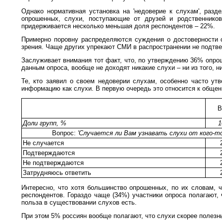
Однако нормативная установка на 'недоверие к слухам', разд
опрошенных, слухи, поступающие от друзей и родственнико
придерживается несколько меньшая доля респондентов – 22%.
Примерно поровну распределяются суждения о достоверности 
зрения. Чаще других упрекают СМИ в распространении не подтве
Заслуживает внимания тот факт, что, по утверждению 36% опрош
данным опроса, вообще не доходят никакие слухи – ни из того, ни
Те, кто заявил о своем недоверии слухам, особенно часто ут
информацию как слухи. В первую очередь это относится к общен
В
Доли групп, %
1
Вопрос:
'Случается ли Вам узнавать слухи от кого-т
Не случается
Подтверждаются
Не подтверждаются
Затрудняюсь ответить
Интересно, что хотя большинство опрошенных, по их словам, 
респондентов. Гораздо чаще (34%) участники опроса полагают, ч
польза в существовании слухов есть.
При этом 5% россиян вообще полагают, что слухи скорее полезны