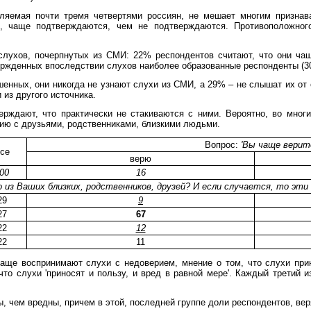
еляемая почти тремя четвертями россиян, не мешает многим признав
в, чаще подтверждаются, чем не подтверждаются. Противоположног
слухов, почерпнутых из СМИ: 22% респондентов считают, что они ча
ржденных впоследствии слухов наиболее образованные респонденты (30
енных, они никогда не узнают слухи из СМИ, а 29% – не слышат их от 
 из другого источника.
верждают, что практически не стакиваются с ними. Вероятно, во мно
ию с друзьями, родственниками, близкими людьми.
Вопрос:
'Вы чаще верите
се
верю
00
16
о из Ваших близких, родственников, друзей? И если случается, то э
29
9
27
67
22
12
22
11
чаще воспринимают слухи с недоверием, мнение о том, что слухи при
то слухи 'приносят и пользу, и вред в равной мере'. Каждый третий из
, чем вредны, причем в этой, последней группе доли респондентов, вер