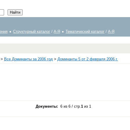
ения
Структурный каталог
/
А-Я
Тематический каталог
/
А-Я
>
Все Доминанты за 2006 год
>
Доминанты 5 от 2 февраля 2006 г.
Документы:
6 из 6 / стр.
1
из 1