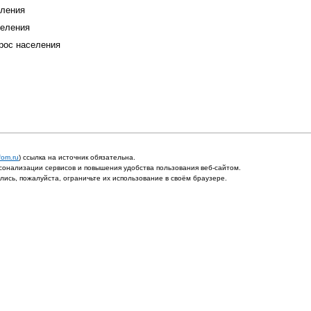
еления
селения
прос населения
fom.ru
) ссылка на источник обязательна.
онализации сервисов и повышения удобства пользования веб-сайтом.
ись, пожалуйста, ограничьте их использование в своём браузере.