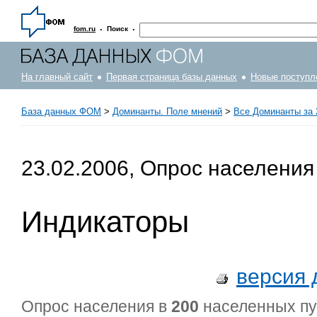
·
·
fom.ru
Поиск
На главный сайт
Первая страница базы данных
Новые поступл
База данных ФОМ
>
Доминанты. Поле мнений
>
Все Доминанты за 
23.02.2006, Опрос населения
Индикаторы
версия 
Опрос населения в
200
населенных п