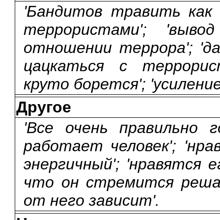
'Бандитов травить как к
террористами'; 'выво
отношении террора'; 'да
цацкаться с террорис
круто борется'; 'усилени
Другое
'Все очень правильно 
работает человек'; 'нра
энергичный'; 'нравятся е
что он стремится реша
от него зависит'.