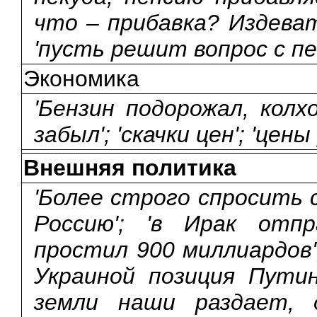
что – прибавка? Издева
'пусть решит вопрос с пе
Экономика
'Бензин подорожал, колх
забыл'; 'скачки цен'; 'цен
Внешняя политика
'Более строго спросить с
Россию'; 'в Ирак отп
простил 900 миллиардов';
Украиной позиция Путин
земли наши раздает, 