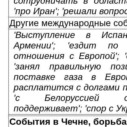
сотрудничать в област
'про Иран'; 'решали вопрос
Другие международные со
'Выступление в Испан
Армении'; 'ездит по
отношения с Европой'; 
'занял правильную по
поставке газа в Европ
расплатится с долгами п
'с Белоруссией о
поддерживает'; 'спор с Ук
События в Чечне, борьба