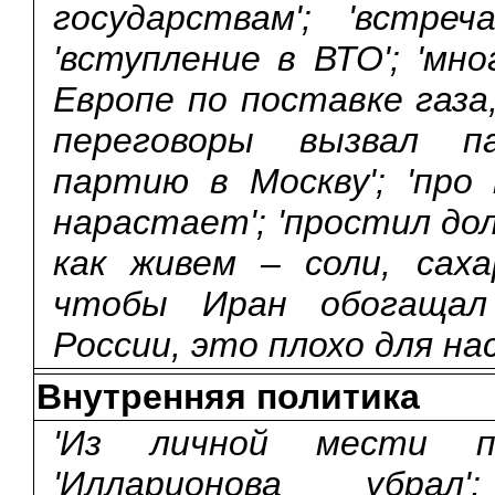
государствам'; 'встре
'вступление в ВТО'; 'мн
Европе по поставке газа, 
переговоры вызвал п
партию в Москву'; 'про
нарастает'; 'простил до
как живем – соли, саха
чтобы Иран обогащал
России, это плохо для нас
Внутренняя политика
'Из личной мести пос
'Илларионова убр