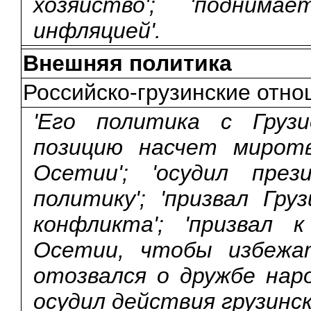
хозяйство'; 'подним
инфляцией'.
Внешняя политика
Российско-грузинские отн
'Его политика с Грузи
позицию насчет мирот
Осетии'; 'осудил пре
политику'; 'призвал Гр
конфликта'; 'призвал 
Осетии, чтобы избежат
отозвался о дружбе наро
осудил действия грузинск