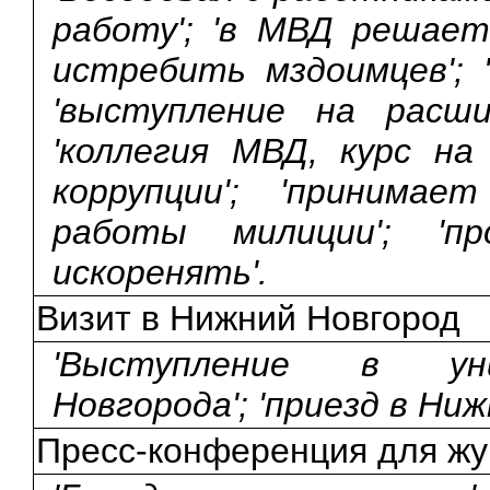
работу'; 'в МВД решает
истребить мздоимцев'; 
'выступление на расши
'коллегия МВД, курс н
коррупции'; 'принима
работы милиции'; 'п
искоренять'.
Визит в Нижний Новгород
'Выступление в ун
Новгорода'; 'приезд в Ниж
Пресс-конференция для жу