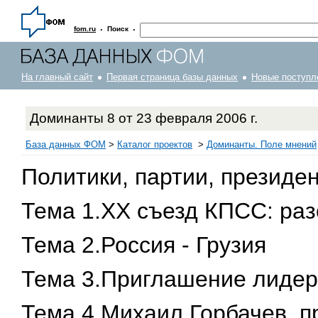
·
·
fom.ru
Поиск
На главный сайт
Первая страница базы данных
Новые поступл
Доминанты 8 от 23 февраля 2006 г.
База данных ФОМ
>
Каталог проектов
>
Доминанты. Поле мнений
Политики, партии, президен
Тема 1.XX съезд КПСС: раз
Тема 2.Россия - Грузия
Тема 3.Приглашение лиде
Тема 4.Михаил Горбачев, 