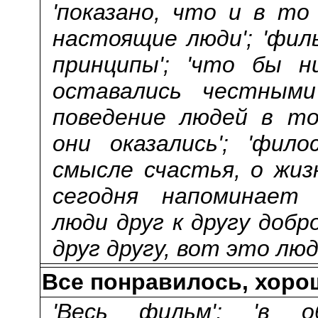
'показано, что и в то
настоящие люди'; 'фи
принципы'; 'что бы н
оставались честными'
поведение людей в то
они оказались'; 'фил
смысле счастья, о жизн
сегодня напоминает п
люди друг к другу доб
друг другу, вот это люд
Все понравилось, хор
'Весь фильм'; 'в о