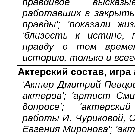
правдивое высказ
работавших в закрытых
правды'; 'показали жи
'близость к истине, п
правду о том времени
историю, только и всего
Актерский состав, игра
'Актер Дмитрий Певцов'
актеров'; 'артист Сми
допросе'; 'актерски
работы И. Чуриковой, С
Евгения Миронова'; 'акт