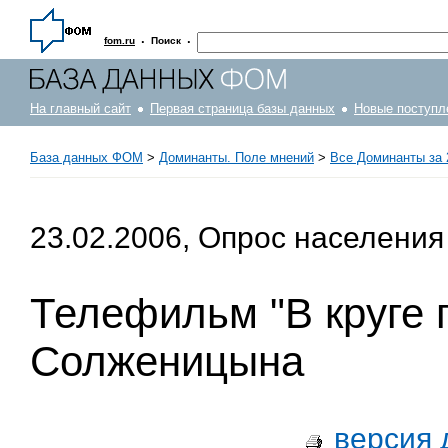
·
·
fom.ru
Поиск
На главный сайт
Первая страница базы данных
Новые поступл
База данных ФОМ
>
Доминанты. Поле мнений
>
Все Доминанты за 
23.02.2006, Опрос населения
Телефильм "В круге 
Солженицына
версия 