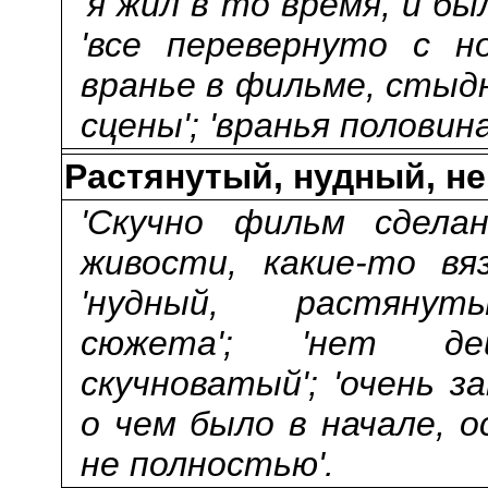
'я жил в то время, и бы
'все перевернуто с но
вранье в фильме, сты
сцены'; 'вранья половина
Растянутый, нудный, 
'Скучно фильм сдела
живости, какие-то вяз
'нудный, растянуты
сюжета'; 'нет дейс
скучноватый'; 'очень 
о чем было в начале, 
не полностью'.