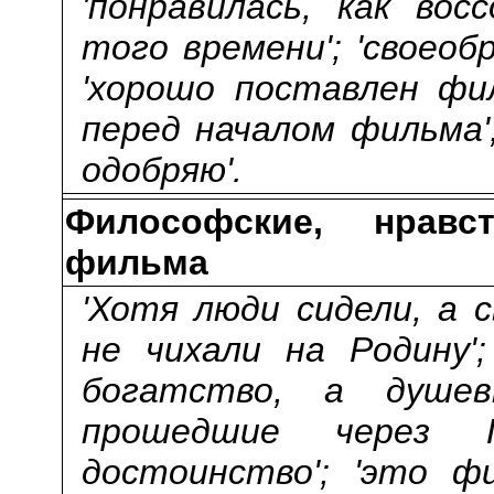
'понравилась, как во
того времени'; 'своеоб
'хорошо поставлен филь
перед началом фильма'
одобряю'.
Философские, нрав
фильма
'Хотя люди сидели, а 
не чихали на Родину'
богатство, а душевн
прошедшие через 
достоинство'; 'это ф