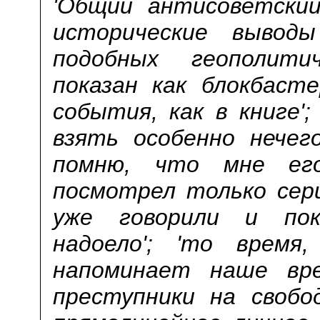
'Общий антисоветский
исторические вывод
подобных геополит
показан как блокбасте
события, как в книге';
взять особенно нечего
помню, что мне ег
посмотрел только сери
уже говорили и пок
надоело'; 'то время
напоминает наше вре
преступники на свобод