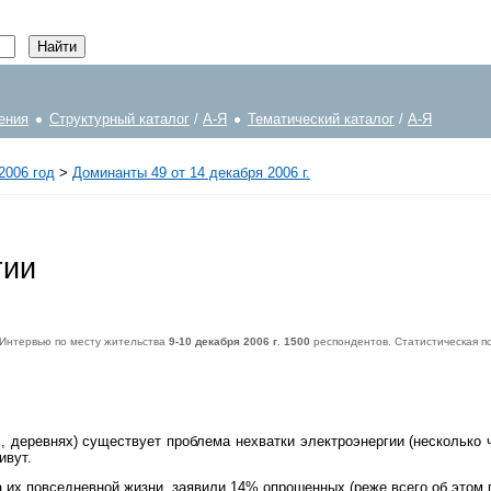
ения
Структурный каталог
/
А-Я
Тематический каталог
/
А-Я
2006 год
>
Доминанты 49 от 14 декабря 2006 г.
гии
 Интервью по месту жительства
9-10 декабря 2006 г
.
1500
респондентов. Статистическая 
спондентов. Статистическая погрешность не превышает
3,6%
.
ах, деревнях) существует проблема нехватки электроэнергии (нескольк
ивут.
на их повседневной жизни, заявили 14% опрошенных (реже всего об этом