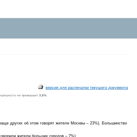
версия для распечатки текущего документа
погрешность не превышает
3,6%
.
о чаще других об этом говорят жители Москвы – 23%). Большинство
 говорили жители больших городов – 7%).