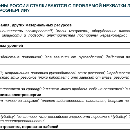
НЫ РОССИИ СТАЛКИВАЮТСЯ С ПРОБЛЕМОЙ НЕХВАТКИ ЭЛ
ТРОЭНЕРГИИ?
вания, других материальных ресурсов
 'изношенность электросетей'; 'малы мощности, оборудование плох
; 'мощности и подводки электричества построены неравномерно'; '
ных уровней
бездействие политиков'; 'все зависит от руководства'; 'действия п
'; 'неправильная политика руководителей этих регионов'; 'нерадивост
дство этих регионов плохо работает'; 'это зависит от главы региона'.
тправляет за границу'; 'слишком много продаем, себе не остается'; 'а 
визна электроэнергии
 налоги за энергию'; 'влияет задолженность населения'; 'вовремя не 
байсу'; 'из-за того, что российские энергосети перешли к Чубайсу'; 
ет заинтересованности'.
ктросетям, воровство кабелей