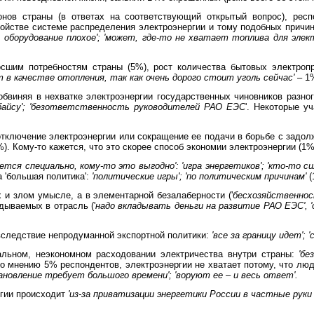
онов страны (в ответах на соответствующий открытый вопрос), рес
ройстве системе распределения электроэнергии и тому подобных причи
 оборудование плохое'; 'может, где-то не хватает топлива для элек
сшим потребностям страны (5%), рост количества бытовых электропр
 в качестве отопления, так как очень дорого стоит уголь сейчас'
– 1
 обвиняя в нехватке электроэнергии государственных чиновников разн
Чубайсу'; 'безответственность руководителей РАО ЕЭС
'. Некоторые у
отключение электроэнергии или сокращение ее подачи в борьбе с задо
%). Кому-то кажется, что это скорее способ экономии электроэнергии (1%
ается специально, кому-то это выгодно': 'игра энергетиков'; 'кто-то 
 'большая политика':
'политические игры'; 'по политическим причинам'
(
 и злом умысле, а в элементарной безалаберности ('
бесхозяйственнос
дываемых в отрасль ('
надо вкладывать деньги на развитие РАО ЕЭС', 
вследствие непродуманной экспортной политики:
'все за границу идет';
альном, неэкономном расходовании электричества внутри страны:
'бе
 По мнению 5% респондентов, электроэнергии не хватает потому, что лю
ановление требует большого времени'; 'воруют ее – и весь ответ'.
ргии происходит
'из-за приватизации энергетики России в частные руки