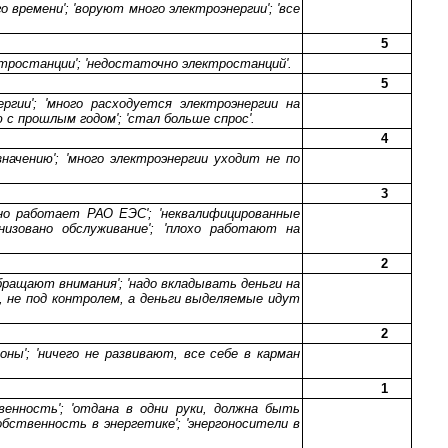
 времени'; 'воруют много электроэнергии'; 'все
5
тростанции'; 'недостаточно электростанций'.
5
ргии'; 'много расходуется электроэнергии на
с прошлым годом'; 'стал больше спрос'.
4
значению'; 'много электроэнергии уходит не по
3
ьно работает РАО ЕЭС'; 'неквалифицированные
низовано обслуживание'; 'плохо работают на
2
обращают внимания'; 'надо вкладывать деньги на
а, не под контролем, а деньги выделяемые идут
2
ионы'; 'ничего не развивают, все себе в карман
1
венность'; 'отдана в одни руки, должна быть
собственность в энергетике'; 'энергоносители в