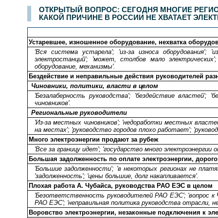
ОТКРЫТЫЙ ВОПРОС: СЕГОДНЯ МНОГИЕ РЕГИО
КАКОЙ ПРИЧИНЕ В РОССИИ НЕ ХВАТАЕТ ЭЛЕК
Устаревшее, изношенное оборудование, нехватка оборудо
'Вся система устарела'; 'из-за износа оборудования';
электростанций'; 'может, столбов мало электрических'
оборудование, механизмы'.
Бездействие и неправильные действия руководителей раз
Чиновники, политики, власти в целом
'Безалаберность руководства'; 'бездействие властей'; '
чиновников'.
Региональные руководители
'Из-за местных чиновников'; 'недоработки местных властей
на местах'; 'руководство городов плохо работает'; 'руково
Много электроэнергии продают за рубеж
'Все за границу идет'; 'государство много электроэнергии о
Большая задолженность по оплате электроэнергии, дорого
'Большие задолженности'; 'в некоторых регионах не платят
'задолженность'; 'цены большие, долг накапливается'.
Плохая работа А. Чубайса, руководства РАО ЕЭС в целом
'Безответственность руководителей РАО ЕЭС'; 'вопрос к Чу
РАО ЕЭС'; 'неправильная политика руководства отрасли, н
Воровство электроэнергии, незаконные подключения к эле