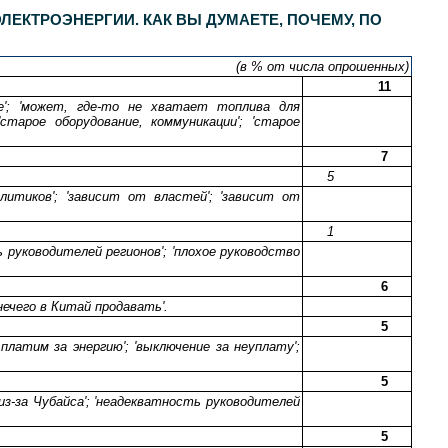
ЕКТРОЭНЕРГИИ. КАК ВЫ ДУМАЕТЕ, ПОЧЕМУ, ПО
(в % от числа опрошенных)
11
ое'; 'может, где-то не хватает топлива для
старое оборудование, коммуникации'; 'старое
7
5
олитиков'; 'зависит от властей'; 'зависит от
1
ь руководителей регионов'; 'плохое руководство
6
нечего в Китай продавать'.
5
платим за энергию'; 'выключение за неуплату';
5
'из-за Чубайса'; 'неадекватность руководителей
5