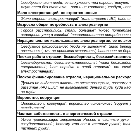
'Безобразничают люди, из-за хулиганства народа'; 'воруют
жгут свет без счетчика – вот и не хватает'; 'крадут, наве
Мало электростанций, не строятся новые
'Мало строят электростанций'; 'мало строят ГЭС'; 'надо 
Возросла общая потребность в электроэнергии
'Города расстроились, стали большие'; 'много потребля
освещение улиц в городах'; 'несоответствие потребления 
Нерациональное использование электроэнергии, ее не эко
'Бездумное расходование'; 'люди не экономят'; 'мало бере
назначению'; 'мы не привыкли экономить'; 'население не б
Плохая работа отрасли, безалаберность, бесхозяйственнос
'Безалаберность, безответственность'; 'наша бесхозяй
специалисты'; 'нет порядка в этой отрасли'; 'от хозя
электростанциях'.
Плохое финансирование отрасли, нерациональное расход
'Деньги не выделяет власть на электроэнергию, поэтому и 
развитие РАО ЕЭС'; 'не вкладывают деньги туда, куда надо
не туда'.
Воровство, коррупция
'Воровство и коррупция'; 'воровство чиновников'; 'ворует 
складывают'.
Частная собственность в энергетической отрасли
'Из-за приватизации энергетики России в частные руки,
государственной'; 'потому что все в частных руках'; 'так
частных руках'.