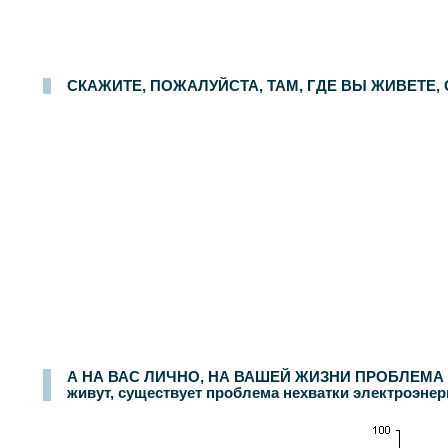
Опрос населения в
100
населенных пунктах
44
областей, краев и республик России. Интервью по месту жительства
9-10 декабря 2006 г.
.
1500
ре
СКАЖИТЕ, ПОЖАЛУЙСТА, ТАМ, ГДЕ ВЫ ЖИВЕТЕ
А НА ВАС ЛИЧНО, НА ВАШЕЙ ЖИЗНИ ПРОБЛЕМА Н
живут, существует проблема нехватки электроэнер