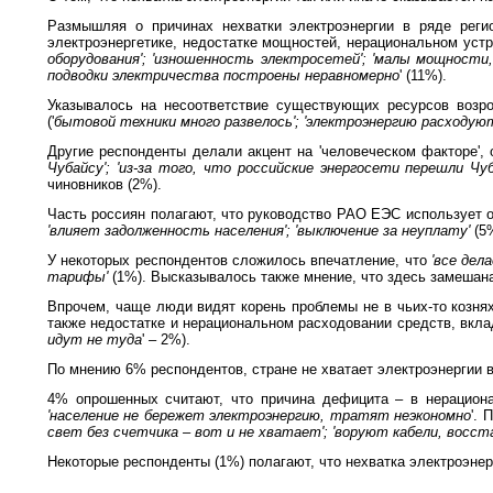
Размышляя о причинах нехватки электроэнергии в ряде реги
электроэнергетике, недостатке мощностей, нерациональном уст
оборудования'; 'изношенность электросетей'; 'малы мощности,
подводки электричества построены неравномерно
' (11%).
Указывалось на несоответствие существующих ресурсов возро
('
бытовой техники много развелось'; 'электроэнергию расходуют
Другие респонденты делали акцент на 'человеческом факторе',
Чубайсу'; 'из-за того, что российские энергосети перешли 
чиновников (2%).
Часть россиян полагают, что руководство РАО ЕЭС использует 
'влияет задолженность населения'; 'выключение за неуплату'
(5
У некоторых респондентов сложилось впечатление, что
'все дел
тарифы'
(1%). Высказывалось также мнение, что здесь замешана
Впрочем, чаще люди видят корень проблемы не в чьих-то кознях
также недостатке и нерациональном расходовании средств, вкла
идут не туда
' – 2%).
По мнению 6% респондентов, стране не хватает электроэнергии 
4% опрошенных считают, что причина дефицита – в нерацион
'население не бережет электроэнергию, тратят неэкономно
'.
свет без счетчика – вот и не хватает'; 'воруют кабели, восст
Некоторые респонденты (1%) полагают, что нехватка электроэне