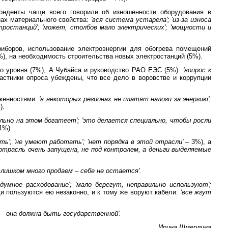
понденты чаще всего говорили об изношенности оборудования в
нах материального свойства:
'вся система устарела'; 'из-за износа
тростанций'; 'может, столбов мало электрических'; 'мощности и
иборов, использование электроэнергии для обогрева помещений
%), на необходимость строительства новых электростанций (5%).
ого уровня (7%), А.Чубайса и руководство РАО ЕЭС (5%):
'вопрос к
частники опроса убеждены, что все дело в воровстве и коррупции
лженностями:
'в некоторых регионах не платят налоги за энергию';
).
сильно на этом богатеет'; 'это делается специально, чтобы росли
1%).
ть'; 'не умеют работать'; 'нет порядка в этой отрасли' –
3%), а
'отрасль очень запущена, не под контролем, а деньги выделяемые
 'слишком много продаем – себе не остается'.
здумное расходование'; 'мало берегут, неправильно используют';
ди пользуются ею незаконно, и к тому же воруют кабели:
'все жгут
 – она должна быть государственной'.
Ирина Шмерлина