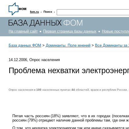
·
·
fom.ru
Поиск
На главный сайт
Первая страница базы данных
Новые поступл
База данных ФОМ
>
Доминанты. Поле мнений
>
Все Доминанты за 
14.12.2006, Опрос населения
Проблема нехватки электроэнер
Опрос населения в
100
населенных пунктах
44
областей, краев и республик России.
Опрос населения в
100
населенных пунктах
44
областей, краев и республик России. Интервью по месту жительства
9-10 декабря 2006 г
.
1500
ре
Пятая часть россиян (18%) заявляют, что в их городах (поселк
россиян (79%) отрицают наличие данной проблемы там, где они ж
О том, что нехватка электроэнергии так или иначе сказывается 