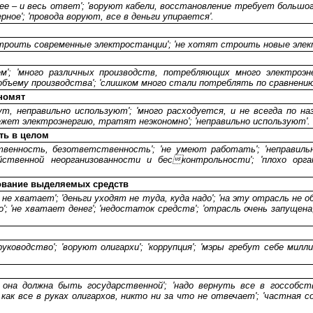
 ее – и весь ответ'; 'воруют кабели, восстановление требует большого
рное'; 'провода воруют, все в деньги упирается'.
строить современные электростанции'; 'не хотят строить новые элек
ем'; 'много различных производств, потребляющих много электроэне
объему производства'; 'слишком много стали потреблять по сравнению 
номят
гут, неправильно используют'; 'много расходуется, и не всегда по на
ережет электроэнергию, тратят неэкономно'; 'неправильно используют'.
ть в целом
ственность, безответственность'; 'не умеют работать'; 'неправил
йственной неорганизованности и бесконтрольности'; 'плохо орга
ование выделяемых средств
не хватает'; 'деньги уходят не туда, куда надо'; 'на эту отрасль не 
'; 'не хватает денег'; 'недостаток средств'; 'отрасль очень запущен
руководство'; 'воруют олигархи'; 'коррупция'; 'мэры гребут себе милл
 она должна быть государственной'; 'надо вернуть все в госсобст
 как все в руках олигархов, никто ни за что не отвечает'; 'частная 