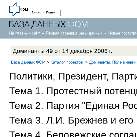
·
·
fom.ru
Поиск
На главный сайт
Первая страница базы данных
Новые поступл
Доминанты 49 от 14 декабря 2006 г.
База данных ФОМ
>
Каталог проектов
>
Доминанты. Поле мнений
Политики, Президент, Парт
Тема 1. Протестный потенц
Тема 2. Партия "Единая Ро
Тема 3. Л.И. Брежнев и его
Тема 4. Беловежские согла