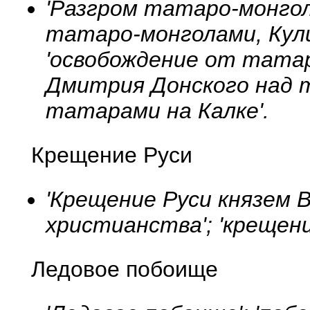
'Разгром татаро-монголь
татаро-монголами, Кули
'освобождение от татаро
Дмитрия Донского над т
татарами на Калке'.
Крещение Руси
'Крещение Руси князем 
христианства'; 'крещени
Ледовое побоище