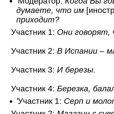
'
Модератор:
Когда Вы гов
думаете, что им
[иност
приходит?
Участник 1:
Они говорят, ч
Участник 2:
В Испании – м
Участник 3:
И березы.
Участник 4:
Березка, бала
'
Участник 1:
Серп и молот
Участник 2:
Магазин с сув