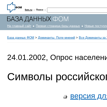
·
·
fom.ru
Поиск
На главный сайт
Первая страница базы данных
Новые поступл
База данных ФОМ
>
Доминанты. Поле мнений
>
Все Доминанты за 
24.01.2002, Опрос населен
Символы российског
версия дл