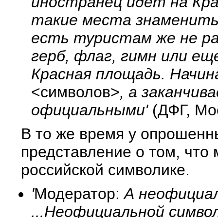
иностранец идет на Кра
такие места знаменитые
есть туристам же не ра
герб, флаг, гимн или ещ
Красная площадь. Начин
<символов>
, а заканчив
официальными'
(ДФГ, Мо
В то же время у опрошенн
представление о том, что
российской символике.
'
Модератор:
А неофициал
...Неофициальной симво