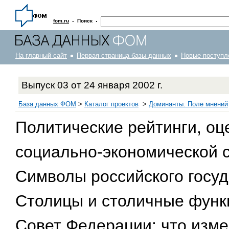
·
·
fom.ru
Поиск
На главный сайт
Первая страница базы данных
Новые поступл
Выпуск 03 от 24 января 2002 г.
База данных ФОМ
>
Каталог проектов
>
Доминанты. Поле мнений
Политические рейтинги, оц
социально-экономической 
Символы российского госу
Столицы и столичные функ
Совет Федерации: что изм