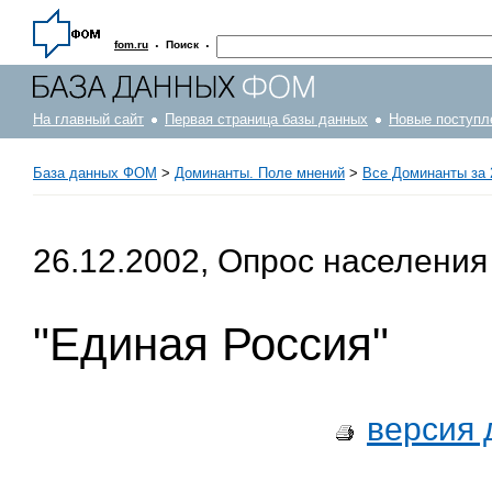
·
·
fom.ru
Поиск
На главный сайт
Первая страница базы данных
Новые поступл
База данных ФОМ
>
Доминанты. Поле мнений
>
Все Доминанты за 
26.12.2002, Опрос населения
"Единая Россия"
версия 