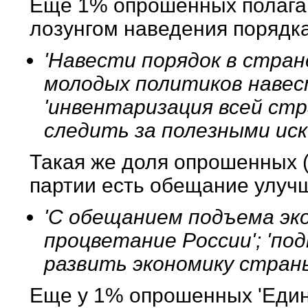
Еще 1% опрошенных полагают
лозунгом наведения порядка
'Навести порядок в стране'
молодых политиков навес
'инвентаризация всей стр
следить за полезными ис
Такая же доля опрошенных (
партии есть обещание улучш
'С обещанием подъема эко
процветание России'; 'под
развить экономику стран
Еще у 1% опрошенных 'Един