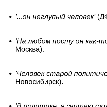
'...он неглупый человек'
(ДФ
'На любом посту он как-то
Москва).
'Человек старой политичес
Новосибирск).
'В политике, я считаю тож