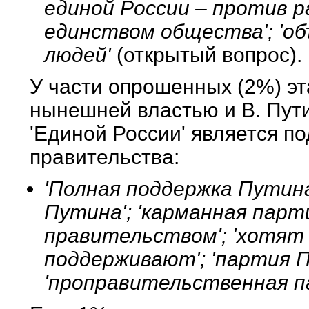
единой России – против ра
единством общества'; 'об
людей'
(открытый вопрос).
У части опрошенных (2%) эт
нынешней властью и В. Пути
'Единой России' является п
правительства:
'Полная поддержка Путина';
Путина'; 'карманная парти
правительством'; 'хотят 
поддерживают'; 'партия П
'проправительственная 