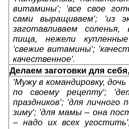
витамины'; 'все свое гот
сами выращиваем'; 'из э
заготавливаем соленья, 
пища, нежели купленные
'свежие витамины'; 'качест
качественное'.
Делаем заготовки для себя
'Мужу в командировку, дочь
по своему рецепту'; 'де
праздников'; 'для личного 
зиму'; 'для мамы – она пос
– надо их всех угостить';