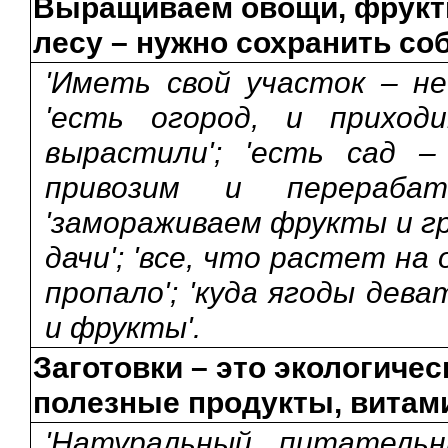
Выращиваем овощи, фрукты
лесу – нужно сохранить со
'Иметь свой участок – н
'есть огород, и приход
вырастили'; 'есть сад –
привозим и перерабат
'замораживаем фрукты и гри
дачи'; 'все, что растет на
пропало'; 'куда ягоды дева
и фрукты'.
Заготовки – это экологичес
полезные продукты, вита
'Натуральный, питательн