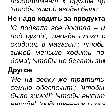
ассортимент к другим про
'чтобы зимой ягоды были'.
Не надо ходить за продукта
'С подвала все достал – и
под рукой'; 'иногда плохо
сходишь в магазин'; 'чтоб
зимой меньше ходить по 
дома'; 'чтобы не бегать зим
Другое
'Не на водку же тратить 
семью обеспечит'; 'чтоб
было зимой'; 'чтобы выпить
народа'; 'родственники при