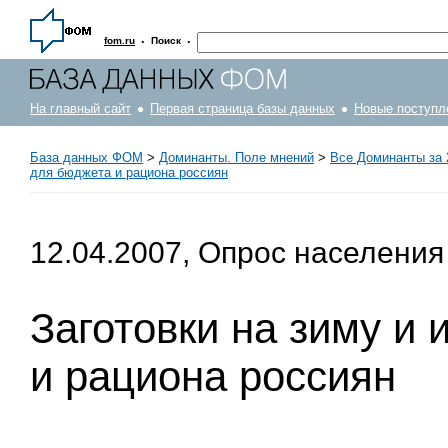
·
·
fom.ru
Поиск
На главный сайт
Первая страница базы данных
Новые поступл
База данных ФОМ
>
Доминанты. Поле мнений
>
Все Доминанты за 
для бюджета и рациона россиян
12.04.2007, Опрос населения
Заготовки на зиму и
и рациона россиян