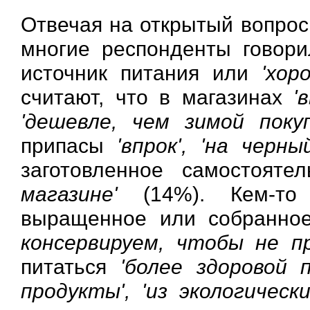
Отвечая на открытый вопрос
многие респонденты говори
источник питания или
'хор
считают, что в магазинах
'
'дешевле, чем зимой поку
припасы
'впрок', 'на черн
заготовленное самостоят
магазине'
(14%). Кем-то
выращенное или собранное
консервируем, чтобы не пр
питаться
'более здоровой 
продукты', 'из экологичес