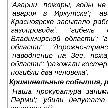
'Аварии, пожары, воды не
'авария в Иркутске'; 'а
Красноярске засыпало рабо
газопровода'; 'гибел
Владимирской области'; '
области'; 'дорожно-тра
'наводнение на Зее, пожа
области'; 'разожгли костер
погибли два человека'.
Криминальные события, 
'Наша прокуратура заним
Перми'; 'убили депутата
заложницей'.