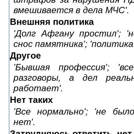
вмешивается в дела МЧС'.
Внешняя политика
'Долг Афгану простил'; '
снос памятника'; 'политика
Другое
'Бывшая профессия'; 'вс
разговоры, а дел реаль
работает'.
Нет таких
'Все нормально'; 'не был
нет'.
Затрудняюсь ответить, нет