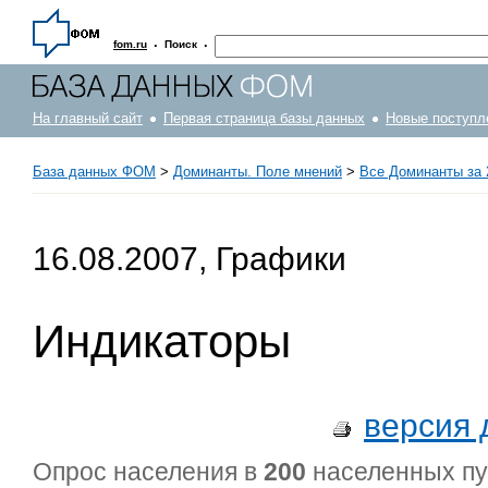
·
·
fom.ru
Поиск
На главный сайт
Первая страница базы данных
Новые поступл
База данных ФОМ
>
Доминанты. Поле мнений
>
Все Доминанты за 
16.08.2007, Графики
Индикаторы
версия 
Опрос населения в
200
населенных п