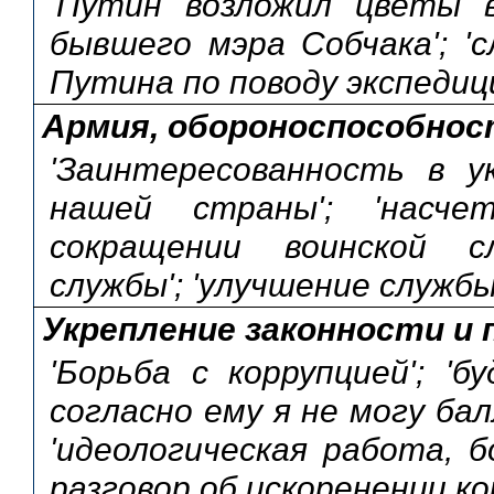
'Путин возложил цветы 
бывшего мэра Собчака'; '
Путина по поводу экспедиц
Армия, обороноспособно
'Заинтересованность в у
нашей страны'; 'насчет
сокращении воинской сл
службы'; 'улучшение службы
Укрепление законности и 
'Борьба с коррупцией'; '
согласно ему я не могу ба
'идеологическая работа, б
разговор об искоренении к