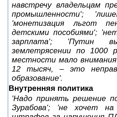
навстречу владельцам пр
промышленности'; 'лиш
'монетизация льгот пе
детскими пособиями'; 'не
зарплата'; 'Путин в
землетрясении по 1000 ру
местности мало внимания';
12 тысяч, – это неправ
образование'.
Внутренняя политика
'Надо принять решение по
Зурабова'; 'не хочет на
штрафов за нарушения ПД