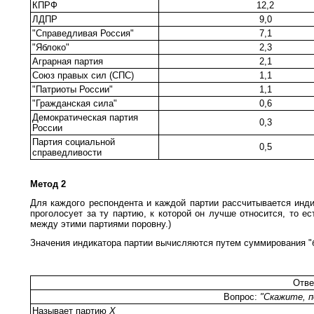
КПРФ
12,2
ЛДПР
9,0
"Справедливая Россия"
7,1
"Яблоко"
2,3
Аграрная партия
2,1
Союз правых сил (СПС)
1,1
"Патриоты России"
1,1
"Гражданская сила"
0,6
Демократическая партия
0,3
России
Партия социальной
0,5
справедливости
Метод 2
Для каждого респондента и каждой партии рассчитывается индик
проголосует за ту партию, к которой он лучше относится, то е
между этими партиями поровну.)
Значения индикатора партии вычисляются путем суммирования "
Отве
Вопрос:
"Скажите, п
Называет партию
Х