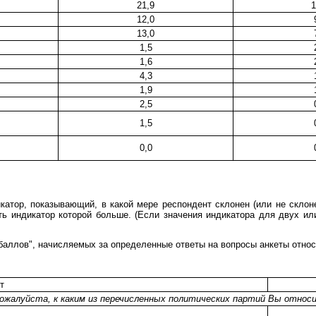
21,9
1
12,0
13,0
1,5
1,6
4,3
1,9
2,5
1,5
0,0
атор, показывающий, в какой мере респондент склонен (или не склоне
сть индикатор которой больше. (Если значения индикатора для двух ил
баллов", начисляемых за определенные ответы на вопросы анкеты отно
т
ожалуйста, к каким из перечисленных политических партий Вы относ