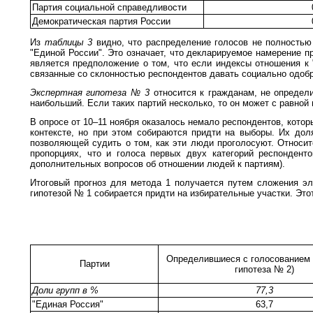
Партия социальной справедливости
Демократическая партия России
Из
таблицы 3
видно, что распределение голосов не полность
"Единой России". Это означает, что декларируемое намерение п
является предположение о том, что если индексы отношения к 
связанные со склонностью респондентов давать социально одоб
Экспертная гипотеза № 3
относится к гражданам, не определ
наибольший. Если таких партий несколько, то он может с равной
В опросе от 10–11 ноября оказалось немало респондентов, котор
контексте, но при этом собираются придти на выборы. Их дол
позволяющей судить о том, как эти люди проголосуют. Относи
пропорциях, что и голоса первых двух категорий респондент
дополнительных вопросов об отношении людей к партиям).
Итоговый прогноз для метода 1 получается путем сложения эле
гипотезой № 1 собирается придти на избирательные участки. Это
Определившиеся с голосованием 
Партии
гипотеза № 2)
Доли групп в %
77,3
"Единая Россия"
63,7