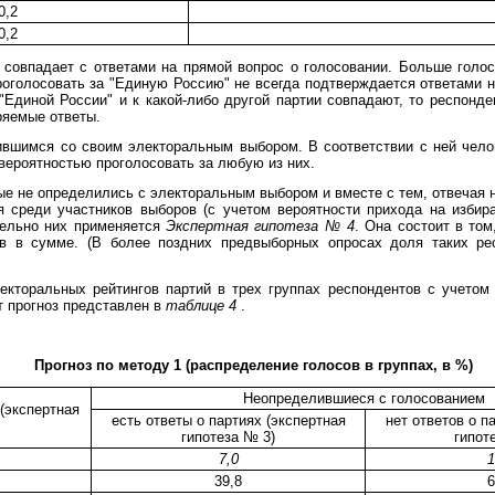
0,2
0,2
ю совпадает с ответами на прямой вопрос о голосовании. Больше гол
роголосовать за "Единую Россию" не всегда подтверждается ответами 
"Единой России" и к какой-либо другой партии совпадают, то респонд
ряемые ответы.
ившимся со своим электоральным выбором. В соответствии с ней челов
 вероятностью проголосовать за любую из них.
ые не определились с электоральным выбором и вместе с тем, отвечая 
я среди участников выборов (с учетом вероятности прихода на избир
тельно них применяется
Экспертная гипотеза № 4
. Она состоит в то
ов в сумме. (В более поздних предвыборных опросах доля таких рес
кторальных рейтингов партий в трех группах респондентов с учетом 
т прогноз представлен в
таблице 4
.
Прогноз по методу 1 (распределение голосов в группах, в %)
Неопределившиеся с голосованием
(экспертная
есть ответы о партиях (экспертная
нет ответов о п
гипотеза № 3)
гипот
7,0
1
39,8
6