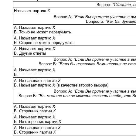
Вопрос:
"Скажите, п
Называет партию
Х
Вопрос А:
"Если Вы примете участие в выб
Вопрос Б:
"Как Вы думает
А. Называет партию
Х
Б. Точно не может передумать
А. Называет партию
Х
Б. Скорее не может передумать
А. Называет партию
Х
Б. Другие ответы
Вопрос А:
"Если Вы примете участие в выб
Вопрос Б:
"Если бы названная Вами партия не ст
А. Называет партию
Х
Б. -------------------------
А. Не называет партию
Х
Б. Называет партию
Х
(в качестве второго выбора)
Вопрос А:
"Если Вы примете участие в выб
Вопрос Б:
"Вы можете или не можете сказать о себе, что В
А. Называет партию
Х
Б. Сторонник партии
Х
А. Называет партию
Х
Б. Не сторонник партии
Х
А. Не называет партию
Х
Б. Сторонник партии
Х