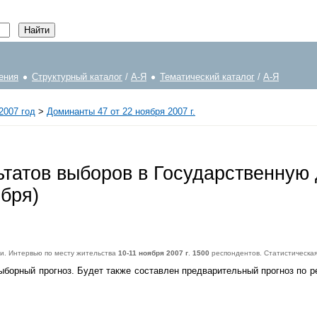
ения
Структурный каталог
/
А-Я
Тематический каталог
/
А-Я
2007 год
>
Доминанты 47 от 22 ноября 2007 г.
татов выборов в Государственную д
ября)
ии. Интервью по месту жительства
10-11 ноября 2007 г
.
1500
респондентов. Статистическа
орный прогноз. Будет также составлен предварительный прогноз по ре