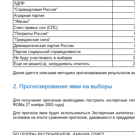
ЛДПР
"Справедливая Россия"
Аграрная партия
"Яблоко"
Союз правых сил (СПС)
"Патриоты России"
"Гражданская сила"
Демократическая партия России
Партия социальной справедливости
Не буду участвовать в выборах
1
Еще не решил(-а), затрудняюсь ответить
2
Далее дается описание методики прогнозирования результатов в
2. Прогнозирование явки на выборы
Для получения прогнозов необходимо построить экспертные гип
ФОМа 27 ноября 2003 года).
Для прогноза явки будет использоваться
Экспертная гипотеза
основана на опыте сравнения прогнозов, дававшихся в преддвер
ИЗ ГРУППЫ РЕСПОНДЕНТОВ, ДАВШИХ ОТВЕТ...