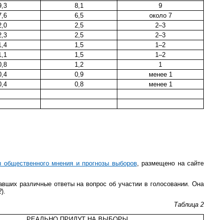
9,3
8,1
9
7,6
6,5
около 7
2,0
2,5
2–3
2,3
2,5
2–3
1,4
1,5
1–2
1,1
1,5
1–2
0,8
1,2
1
0,4
0,9
менее 1
0,4
0,8
менее 1
 общественного мнения и прогнозы выборов
, размещено на сайте
авших различные ответы на вопрос об участии в голосовании. Она
2
).
Таблица 2
...РЕАЛЬНО ПРИДУТ НА ВЫБОРЫ