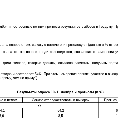
ября и построенные по ним прогнозы результатов выборов в Госдуму. П
са на вопрос о том, за какую партию они проголосуют (данные в % от вс
етов на тот же вопрос среди респондентов, заявивших о намерении у
– доли голосов, которые должны, согласно расчетам, получить парти
методов и составляет 54%. При этом намерение принять участие в выб
 приму, чем не приму").
Результаты опроса 10–11 ноября и прогнозы (в %)
ие в целом
Собираются участвовать в выборах
Прогноз
72
4,1
54,2
6
6,9
8,5
1