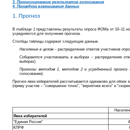
3. Прогнозирование результатов голосования
4. Процедура взвешивания данных
1. Прогноз
В
таблице 1
представлены результаты опроса ФОМа от 10–11 но
усредняются для получения прогноза.
Столбцы таблицы содержат следующие данные.
Население в целом
– распределение ответов участников опро
Собираются участвовать в выборах
– распределение отв
выборах).
Прогнозы методом 1, методом 2
и
усредненный прогноз
голосовании).
Прогноз явки избирателей рассчитывается одинаково для обоих 
(приму участие – "совершенно точно", "вероятнее всего" и "скорее
Населен
Явка избирателей
"Единая Россия"
4
КПРФ