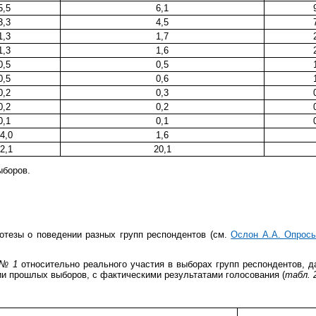
5,5
6,1
3,3
4,5
1,3
1,7
1,3
1,6
0,5
0,5
0,5
0,6
0,2
0,3
0,2
0,2
0,1
0,1
4,0
1,6
2,1
20,1
ыборов.
отезы о поведении разных групп респондентов (см.
Ослон А.А. Опросы
 № 1
относительно реального участия в выборах групп респондентов, д
ии прошлых выборов, с фактическими результатами голосования (
табл. 