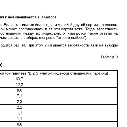
я к ней оценивается в 0 баллов.
и. Если этот индекс больше, чем у любой другой партии, то словам
он может проголосовать и за эти партии тоже. Тогда вероятность
 соотношения между их индексами. Учитываются также ответы на
частвовать в выборах (вопрос о "втором выборе").
водится расчет. При этом учитывается вероятность явки на выборы
Таблица 3
я)
ртной гипотезе № 2 (с учетом индексов отношения к партиям)
63,7
12,2
9,0
7,1
2,3
2,1
1,1
1,1
0,6