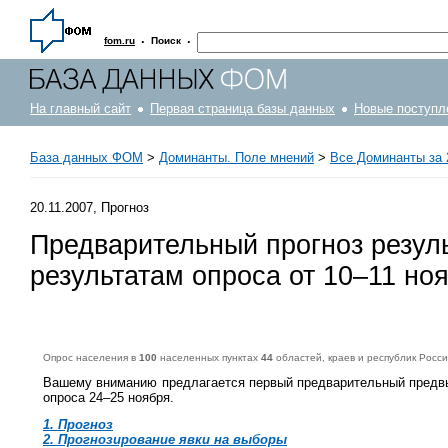
·
·
fom.ru
Поиск
На главный сайт
Первая страница базы данных
Новые поступл
База данных ФОМ
>
Доминанты. Поле мнений
>
Все Доминанты за 
20.11.2007, Прогноз
Предварительный прогноз резуль
результатам опроса от 10–11 но
Опрос населения в
100
населенных пунктах
44
областей, краев и республик Росс
Вашему вниманию предлагается первый предварительный предвыб
опроса 24–25 ноября.
1. Прогноз
2. Прогнозирование явки на выборы