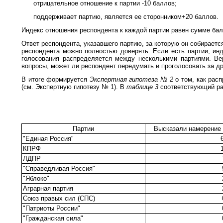
отрицательное отношение к партии -10 баллов;
поддерживает партию, является ее сторонником+20 баллов.
Индекс отношения респондента к каждой партии равен сумме балл
Ответ респондента, указавшего партию, за которую он собираетс
респондента можно полностью доверять. Если есть партии, инд
голосования распределяется между несколькими партиями. Ве
вопросы, может ли респондент передумать и проголосовать за дру
В итоге формируется
Экспертная гипотеза № 2
о том, как рас
(см. Экспертную гипотезу № 1). В
таблице 3
соответствующий ра
Партии
Высказали намерение 
"Единая Россия"
КПРФ
ЛДПР
"Справедливая Россия"
"Яблоко"
Аграрная партия
Союз правых сил (СПС)
"Патриоты России"
"Гражданская сила"