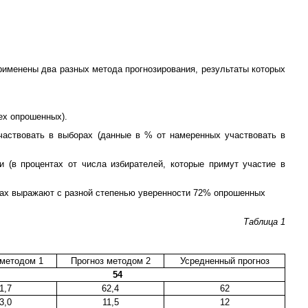
рименены два разных метода прогнозирования, результаты которых
ех опрошенных).
частвовать в выборах (данные в % от намеренных участвовать в
и (в процентах от числа избирателей, которые примут участие в
орах выражают с разной степенью уверенности 72% опрошенных
Таблица 1
 методом 1
Прогноз методом 2
Усредненный прогноз
54
1,7
62,4
62
3,0
11,5
12