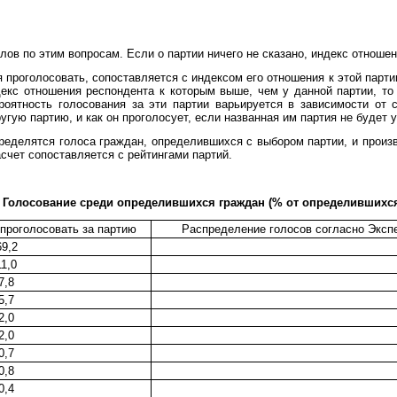
ов по этим вопросам. Если о партии ничего не сказано, индекс отношени
я проголосовать, сопоставляется с индексом его отношения к этой парти
екс отношения респондента к которым выше, чем у данной партии, то 
роятность голосования за эти партии варьируется в зависимости от
гую партию, и как он проголосует, если названная им партия не будет у
пределятся голоса граждан, определившихся с выбором партии, и произ
счет сопоставляется с рейтингами партий.
Голосование среди определившихся граждан (% от определившихс
проголосовать за партию
Распределение голосов согласно Экспе
69,2
11,0
7,8
5,7
2,0
2,0
0,7
0,8
0,4