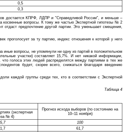
0,5
0,3
осов достается КПРФ, ЛДПР и "Справедливой России", и меньше –
на косвенные вопросы. К тому же частью Экспертной гипотезы № 2
ент отдаст предпочтение другой партии. Это уменьшает смещения,
ек проголосует за ту партию, индекс отношения к которой у него
на иные вопросы, не упомянули ни одну из партий в положительном
ательные участки) составляет 15,7%. И нет никакой информации,
м, что голоса этих людей распределятся между партиями в тех же
пондентов будет, скорее всего, снижаться благодаря введению
доли каждой группы среди тех, кто в соответствии с Экспертной
Таблица 4
Прогноз исхода выборов (по состоянию на
артиях (экспертная
10–11 ноября)
еза № 4)
5,7
100
1,7
61,7