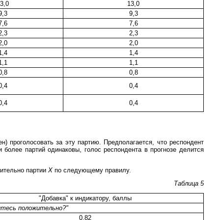
3,0
13,0
9,3
9,3
7,6
7,6
2,3
2,3
2,0
2,0
1,4
1,4
1,1
1,1
0,8
0,8
0,4
0,4
0,4
0,4
н) проголосовать за эту партию. Предполагается, что респондент
и более партий одинаковы, голос респондента в прогнозе делится
сительно партии
Х
по следующему правилу.
Таблица 5
"Добавка" к индикатору, баллы
итесь положительно?"
0,82