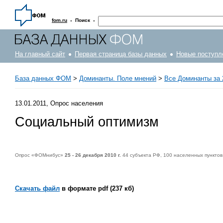
·
·
fom.ru
Поиск
На главный сайт
Первая страница базы данных
Новые поступл
База данных ФОМ
>
Доминанты. Поле мнений
>
Все Доминанты за 
13.01.2011, Опрос населения
Социальный оптимизм
Опрос «ФОМнибус»
25 - 26 декабря 2010 г.
44 субъекта РФ, 100 населенных пунктов
Скачать файл
в формате pdf (237 кб)