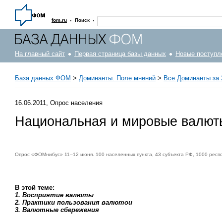
·
·
fom.ru
Поиск
На главный сайт
Первая страница базы данных
Новые поступл
База данных ФОМ
>
Доминанты. Поле мнений
>
Все Доминанты за 
16.06.2011, Опрос населения
Национальная и мировые валют
Опрос «ФОМнибус» 11–12 июня. 100 населенных пункта, 43 субъекта РФ, 1000 респ
В этой теме:
1. Восприятие валюты
2. Практики пользования валютои
3. Валютные сбережения