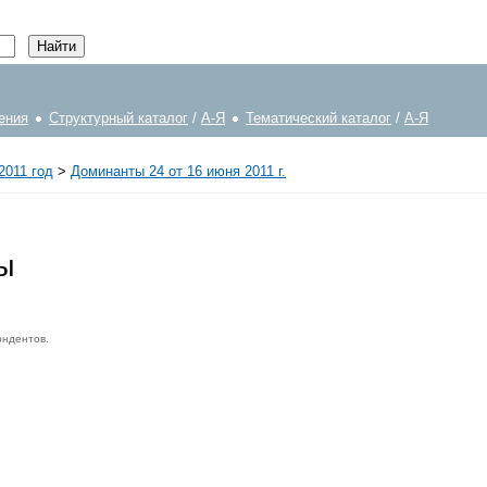
ения
Структурный каталог
/
А-Я
Тематический каталог
/
А-Я
2011 год
>
Доминанты 24 от 16 июня 2011 г.
ы
ондентов.