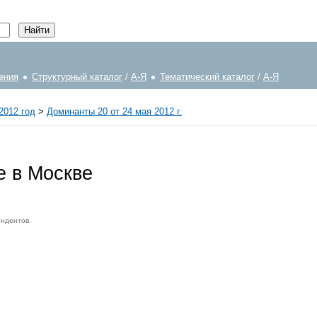
ения
Структурный каталог
/
А-Я
Тематический каталог
/
А-Я
2012 год
>
Доминанты 20 от 24 мая 2012 г.
е в Москве
ондентов.