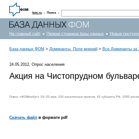
·
·
fom.ru
Поиск
На главный сайт
Первая страница базы данных
Новые поступл
База данных ФОМ
>
Доминанты. Поле мнений
>
Все Доминанты за 
24.05.2012, Опрос населения
Акция на Чистопрудном бульвар
Опрос «ФОМнибус» 19–20 мая. 100 населенных пунктов, 43 субъекта РФ, 1500 респ
Скачать файл
в формате pdf