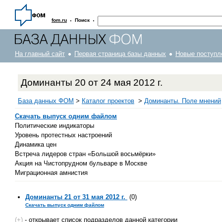
·
·
fom.ru
Поиск
На главный сайт
Первая страница базы данных
Новые поступл
Доминанты 20 от 24 мая 2012 г.
База данных ФОМ
>
Каталог проектов
>
Доминанты. Поле мнений
Скачать выпуск одним файлом
Политические индикаторы
Уровень протестных настроений
Динамика цен
Встреча лидеров стран «Большой восьмёрки»
Акция на Чистопрудном бульваре в Москве
Миграционная амнистия
Доминанты 21 от 31 мая 2012 г.
(0)
Скачать выпуск одним файлом
(+)
- открывает список подразделов данной категории