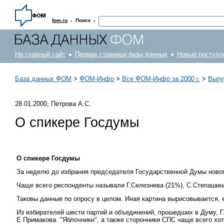
·
·
fom.ru
Поиск
На главный сайт
Первая страница базы данных
Новые поступл
База данных ФОМ
>
ФOM-Инфо
>
Все ФОМ-Инфо за 2000 г.
>
Выпу
28.01.2000, Петрова А.С.
О спикере Госдумы
О спикере Госдумы
За неделю до избрания председателя Государственной Думы нового
Чаще всего респонденты называли Г.Селезнева (21%), С.Степашин
Таковы данные по опросу в целом. Иная картина вырисовывается, 
Из избирателей шести партий и объединений, прошедших в Думу, Г
Е.Примакова. "Яблочники", а также сторонники СПС чаще всего хот