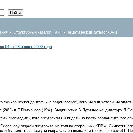
ения
Структурный каталог
/
А-Я
Тематический каталог
/
А-Я
ск 04 от 28 января 2000 года
 созыва респондентам был задан вопрос, кого бы они хотели бы видеть
а (20%) и Е.Примакова (19%). Выдвинутую В.Путиным кандидатуру Л.Сл
если проследить, кого предпочли бы видеть на посту парламентского сп
.Селезневу отдали предпочтение только сторонники КПРФ. Симпатии эле
ели бы видеть на посту спикера С.Степашина или (несколько реже) Е.Пр