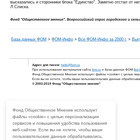
высказались и сторонники блока "Единство". Заметно отстал от нег
Л.Слиска.
Фонд "Общественное мнение". Всероссийский опрос городского и сельск
База данных ФОМ
>
ФOM-Инфо
>
Все ФОМ-Инфо за 2000 г.
>
Выпу
Адрес для писем:
hello@fom.ru
При использовании материалов сайта
fom.ru
и базы данных ФОМ (
bd.
Фонд Общественное Мнение использует файлы «cookie» с целью перс
Если вы не хотите, чтобы ваши пользовательские данные обрабатывал
© 2003-2019 Фонд "Общественное мнение"
Фонд Общественное Мнение использует
файлы «cookie» с целью персонализации
сервисов и повышения удобства пользования
веб-сайтом. Если вы не хотите, чтобы ваши
пользовательские данные обрабатывались,