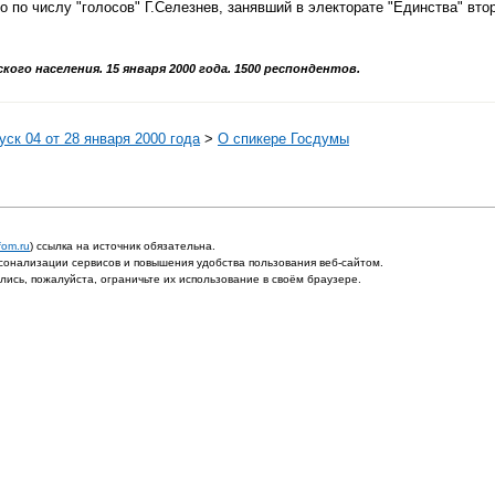
о по числу "голосов" Г.Селезнев, занявший в электорате "Единства" вто
ого населения. 15 января 2000 года. 1500 респондентов.
ск 04 от 28 января 2000 года
>
О спикере Госдумы
fom.ru
) ссылка на источник обязательна.
онализации сервисов и повышения удобства пользования веб-сайтом.
ись, пожалуйста, ограничьте их использование в своём браузере.