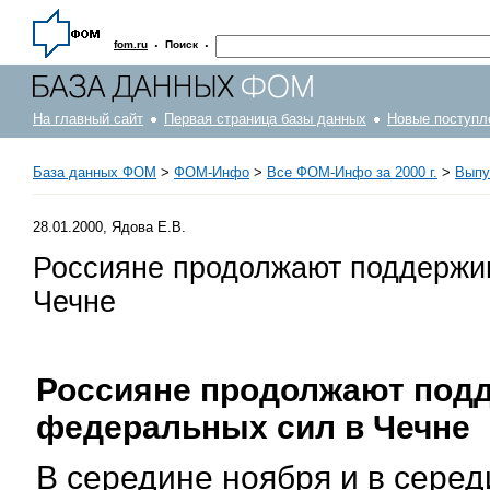
·
·
fom.ru
Поиск
На главный сайт
Первая страница базы данных
Новые поступл
База данных ФОМ
>
ФOM-Инфо
>
Все ФОМ-Инфо за 2000 г.
>
Выпу
28.01.2000, Ядова Е.В.
Россияне продолжают поддержив
Чечне
Россияне продолжают под
федеральных сил в Чечне
В середине ноября и в сере