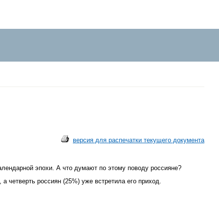
версия для распечатки текущего документа
календарной эпохи. А что думают по этому поводу россияне?
 а четверть россиян (25%) уже встретила его приход.