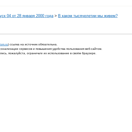
ск 04 от 28 января 2000 года
>
В каком тысячелетии мы живем?
fom.ru
) ссылка на источник обязательна.
онализации сервисов и повышения удобства пользования веб-сайтом.
ись, пожалуйста, ограничьте их использование в своём браузере.