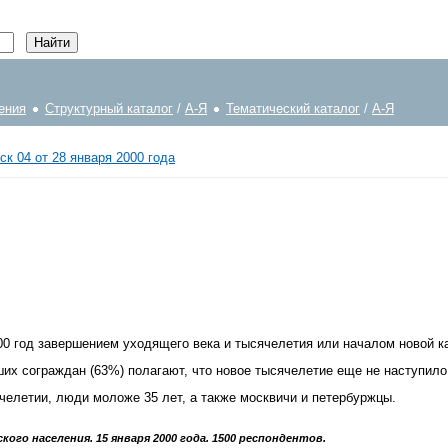
ения
Структурный каталог
/
А-Я
Тематический каталог
/
А-Я
ск 04 от 28 января 2000 года
2000 год завершением уходящего века и тысячелетия или началом новой 
их сограждан (63%) полагают, что новое тысячелетие еще не наступило,
челетии, люди моложе 35 лет, а также москвичи и петербуржцы.
ого населения. 15 января 2000 года. 1500 респондентов.