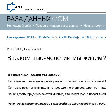
·
·
fom.ru
Поиск
На главный сайт
Первая страница базы данных
Новые поступл
База данных ФОМ
>
ФOM-Инфо
>
Все ФОМ-Инфо за 2000 г.
>
Выпу
28.01.2000, Петрова А.С.
В каком тысячелетии мы живем?
В каком тысячелетии мы живем?
Как известно, во всем мире не утихают споры о том, считать ли 
Согласно результатам недавно проведенного опроса, две трети наш
Чаще других придерживаются мнения, что живут уже в новом тыся
Фонд "Общественное мнение". Всероссийский опрос городского и сельск