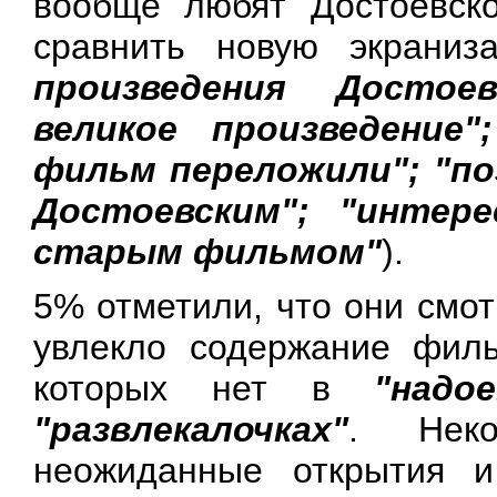
вообще любят Достоевско
сравнить новую экрани
произведения Достоев
великое произведение"
фильм переложили"; "по
Достоевским"; "интер
старым фильмом"
).
5% отметили, что они смот
увлекло содержание филь
которых нет в
"надо
"развлекалочках"
. Нек
неожиданные открытия 