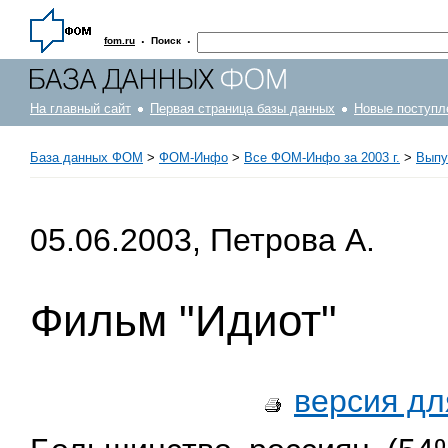
·
·
fom.ru
Поиск
На главный сайт
Первая страница базы данных
Новые поступл
База данных ФОМ
>
ФOM-Инфо
>
Все ФОМ-Инфо за 2003 г.
>
Выпус
05.06.2003, Петрова А.
Фильм "Идиот"
версия дл