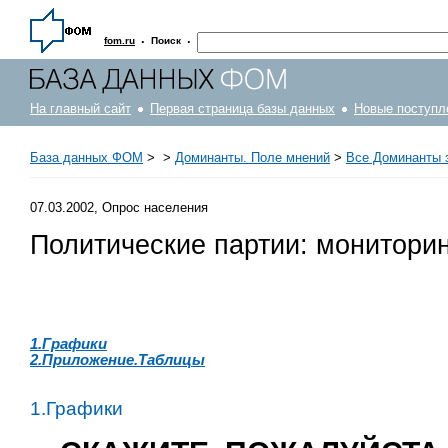
·
·
fom.ru
Поиск
На главный сайт
Первая страница базы данных
Новые поступл
База данных ФОМ
>
>
Доминанты. Поле мнений
>
Все Доминанты з
07.03.2002, Опрос населения
Политические партии: монитори
1.Графики
2.Приложение.Таблицы
1.Графики