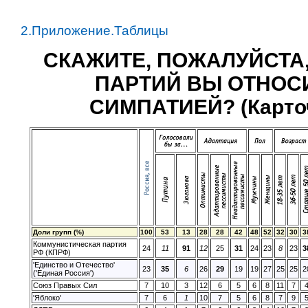
2.Приложение.Таблицы
СКАЖИТЕ, ПОЖАЛУЙСТА,
ПАРТИЙ ВЫ ОТНОС
СИМПАТИЕЙ? (Карточк
Доли групп (%)
100
53
13
28
28
42
48
52
32
30
3
Коммунистическая партия
24
11
91
12
25
31
24
23
8
23
3
РФ (КПРФ)
'Единство и Отечество'
23
35
6
26
29
19
19
27
25
25
2
('Единая Россия')
Союз Правых Сил
7
10
3
12
6
5
6
8
11
7
'Яблоко'
7
6
1
10
7
5
6
8
7
9