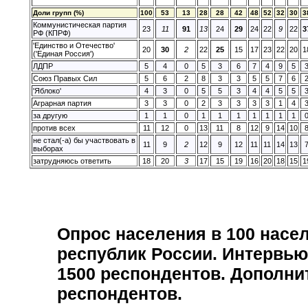
Доли групп (%)
100
53
13
28
28
42
48
52
32
30
3
Коммунистическая партия
23
11
91
13
24
29
24
22
9
22
3
РФ (КПРФ)
'Единство и Отечество'
20
30
2
22
25
15
17
23
22
20
1
('Единая Россия')
ЛДПР
5
4
0
5
3
6
7
4
9
5
Союз Правых Сил
5
6
2
8
3
3
5
5
7
6
'Яблоко'
4
3
0
5
5
3
4
4
5
5
Аграрная партия
3
3
0
2
3
3
3
3
1
4
за другую
1
1
0
1
1
1
1
1
1
1
против всех
11
12
0
13
11
8
12
9
14
10
не стал(-а) бы участвовать в
11
9
2
12
9
12
11
11
14
13
выборах
затрудняюсь ответить
18
20
3
17
15
19
16
20
18
15
1
Опрос населения в
100
насел
республик России. Интервью
1500
респондентов. Дополни
респондентов.