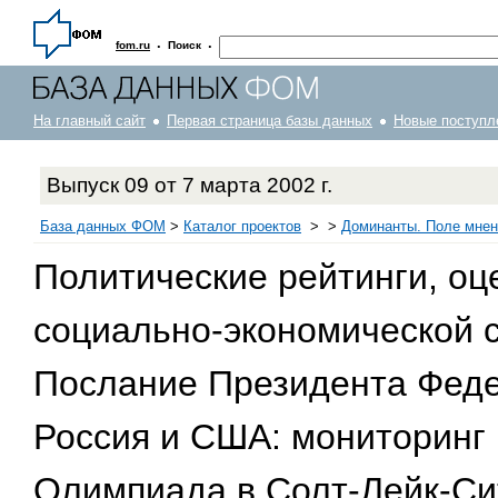
·
·
fom.ru
Поиск
На главный сайт
Первая страница базы данных
Новые поступл
Выпуск 09 от 7 марта 2002 г.
База данных ФОМ
>
Каталог проектов
>
>
Доминанты. Поле мнен
Политические рейтинги, оц
социально-экономической 
Послание Президента Фед
Россия и США: мониторинг
Олимпиада в Солт-Лейк-Си