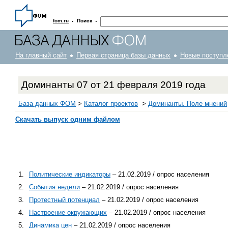
·
·
fom.ru
Поиск
На главный сайт
Первая страница базы данных
Новые поступл
Доминанты 07 от 21 февраля 2019 года
База данных ФОМ
>
Каталог проектов
>
Доминанты. Поле мнений
Скачать выпуск одним файлом
1.
Политические индикаторы
– 21.02.2019 / опрос населения
2.
События недели
– 21.02.2019 / опрос населения
3.
Протестный потенциал
– 21.02.2019 / опрос населения
4.
Настроение окружающих
– 21.02.2019 / опрос населения
5.
Динамика цен
– 21.02.2019 / опрос населения