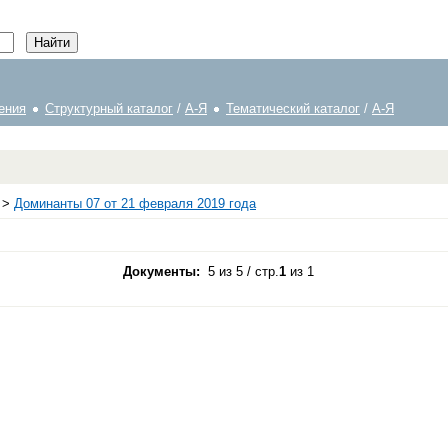
ения
Структурный каталог
/
А-Я
Тематический каталог
/
А-Я
>
Доминанты 07 от 21 февраля 2019 года
Документы:
5 из 5 / стр.
1
из 1