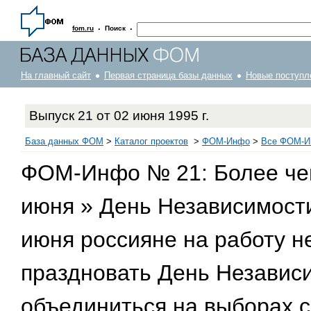
·
·
fom.ru
Поиск
На главный сайт
Первая страница базы данных
Новые поступл
Выпуск 21 от 02 июня 1995 г.
База данных ФОМ
>
Каталог проектов
>
ФOM-Инфо
>
Все ФОМ-Ин
ФОМ-Инфо № 21: Более чем
июня » День Независимости
июня россияне на работу не
праздновать День Независи
объединиться на выборах 