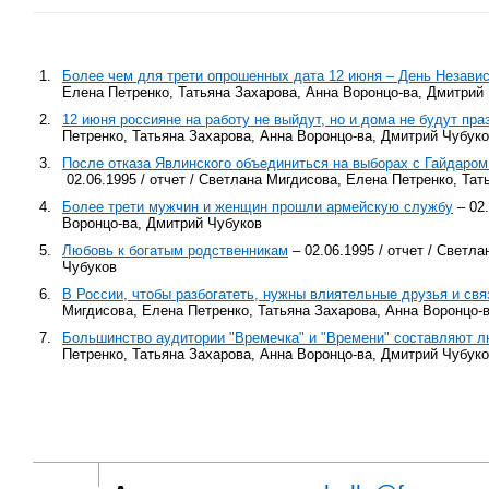
1.
Более чем для трети опрошенных дата 12 июня – День Независ
Елена Петренко, Татьяна Захарова, Анна Воронцо-ва, Дмитрий
2.
12 июня россияне на работу не выйдут, но и дома не будут пр
Петренко, Татьяна Захарова, Анна Воронцо-ва, Дмитрий Чубук
3.
После отказа Явлинского объединиться на выборах с Гайдаром
02.06.1995 / отчет / Светлана Мигдисова, Елена Петренко, Та
4.
Более трети мужчин и женщин прошли армейскую службу
– 02.
Воронцо-ва, Дмитрий Чубуков
5.
Любовь к богатым родственникам
– 02.06.1995 / отчет / Светл
Чубуков
6.
В России, чтобы разбогатеть, нужны влиятельные друзья и свя
Мигдисова, Елена Петренко, Татьяна Захарова, Анна Воронцо-
7.
Большинство аудитории "Времечка" и "Времени" составляют л
Петренко, Татьяна Захарова, Анна Воронцо-ва, Дмитрий Чубук