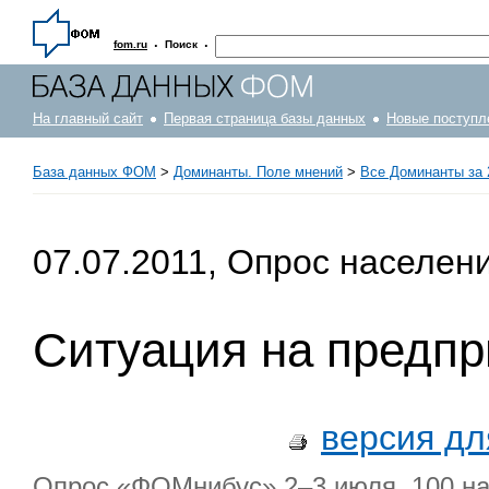
·
·
fom.ru
Поиск
На главный сайт
Первая страница базы данных
Новые поступл
База данных ФОМ
>
Доминанты. Поле мнений
>
Все Доминанты за 
07.07.2011, Опрос населен
Ситуация на предпр
версия дл
Опрос «ФОМнибус» 2–3 июля. 100 нас