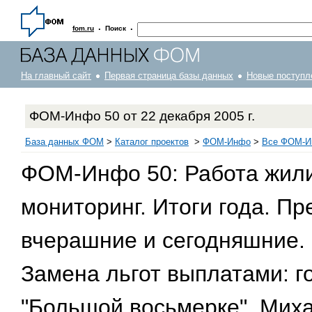
·
·
fom.ru
Поиск
На главный сайт
Первая страница базы данных
Новые поступл
ФОМ-Инфо 50 от 22 декабря 2005 г.
База данных ФОМ
>
Каталог проектов
>
ФOM-Инфо
>
Все ФОМ-Ин
ФОМ-Инфо 50: Работа жил
мониторинг. Итоги года. Пр
вчерашние и сегодняшние. 
Замена льгот выплатами: г
"Большой восьмерке". Миха